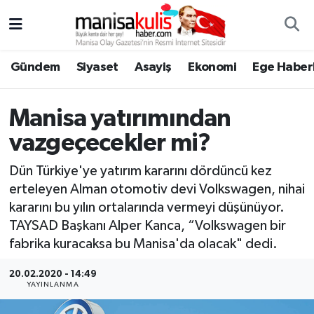
Asayiş
Yunusemre Nöbetçi Eczaneler
Gündem
Siyaset
Asayiş
Ekonomi
Ege Haberl
Ege Haberleri
Yunusemre Hava Durumu
Manisa yatırımından
Ekonomi
Yunusemre Trafik Yoğunluk Haritası
vazgeçecekler mi?
Genel
Süper Lig Puan Durumu ve Fikstür
Dün Türkiye'ye yatırım kararını dördüncü kez
erteleyen Alman otomotiv devi Volkswagen, nihai
Gündem
Tüm Manşetler
kararını bu yılın ortalarında vermeyi düşünüyor.
TAYSAD Başkanı Alper Kanca, “Volkswagen bir
Resmi İlan
Son Dakika Haberleri
fabrika kuracaksa bu Manisa'da olacak" dedi.
Siyaset
Haber Arşivi
20.02.2020 - 14:49
YAYINLANMA
Spor