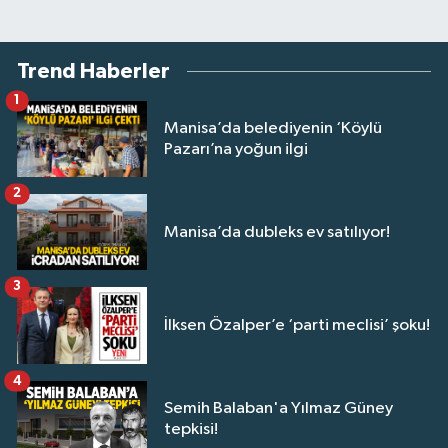
Trend Haberler
1
Manisa’da belediyenin ‘Köylü
Pazarı’na yoğun ilgi
2
Manisa’da dubleks ev satılıyor!
3
İlksen Özalper’e ‘parti meclisi’ şoku!
4
Semih Balaban'a Yılmaz Güney
tepkisi!