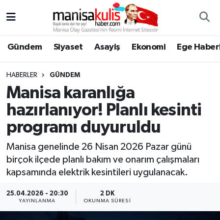
Asayiş
Yunusemre Nöbetçi Eczaneler
Gündem
Siyaset
Asayiş
Ekonomi
Ege Haberl
Ege Haberleri
Yunusemre Hava Durumu
HABERLER
GÜNDEM
Ekonomi
Yunusemre Trafik Yoğunluk Haritası
Manisa karanlığa
hazırlanıyor! Planlı kesinti
Genel
Süper Lig Puan Durumu ve Fikstür
programı duyuruldu
Gündem
Tüm Manşetler
Manisa genelinde 26 Nisan 2026 Pazar günü
birçok ilçede planlı bakım ve onarım çalışmaları
Resmi İlan
Son Dakika Haberleri
kapsamında elektrik kesintileri uygulanacak.
Siyaset
Haber Arşivi
25.04.2026 - 20:30
2 DK
YAYINLANMA
OKUNMA SÜRESI
Spor