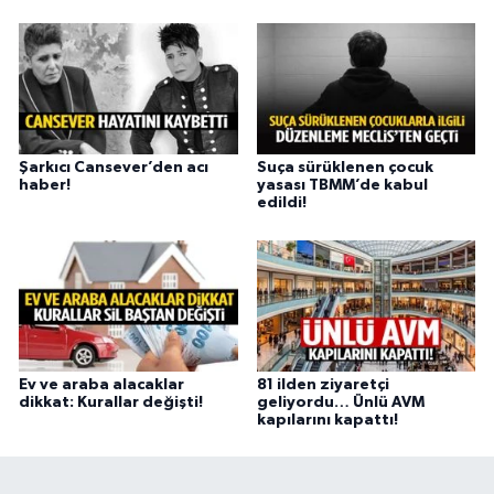
Şarkıcı Cansever’den acı
Suça sürüklenen çocuk
haber!
yasası TBMM’de kabul
edildi!
Ev ve araba alacaklar
81 ilden ziyaretçi
dikkat: Kurallar değişti!
geliyordu… Ünlü AVM
kapılarını kapattı!