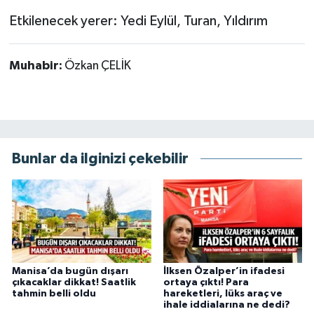
Etkilenecek yerer: Yedi Eylül, Turan, Yıldırım
Muhabir:
Özkan ÇELİK
Bunlar da ilginizi çekebilir
Manisa’da bugün dışarı
İlksen Özalper’in ifadesi
çıkacaklar dikkat! Saatlik
ortaya çıktı! Para
tahmin belli oldu
hareketleri, lüks araç ve
ihale iddialarına ne dedi?