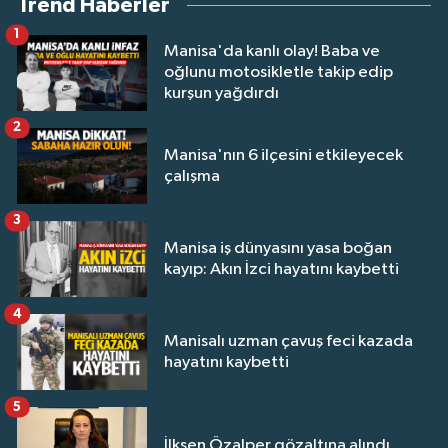
Trend Haberler
1
Manisa'da kanlı olay! Baba ve
oğlunu motosikletle takip edip
kurşun yağdırdı
2
Manisa'nın 6 ilçesini etkileyecek
çalışma
3
Manisa iş dünyasını yasa boğan
kayıp: Akın İzci hayatını kaybetti
4
Manisalı uzman çavuş feci kazada
hayatını kaybetti
5
İlksen Özalper gözaltına alındı