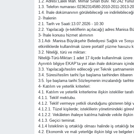
1.2. Adresi:Laleli Mah. Mimar Sinan Bulv. No:24
1.3. Telefon numarası:02362314580-2010-2011-2013-2
Türkiye
1.4. İhale dokümanının görülebileceği ve indirilebileceğ
2- İhalenin
2.1. Tarih ve Saati:13.07.2026 - 10:30
Yaşam
2.2. Yapılacağı (e-tekliflerin açılacağı) adres:Manisa 
3- İhale konusu hizmet alımının
3.1 Adı :Manisa Büyükşehir Belediyesi Sağlık ve Sosyal
etkinliklerde kullanılmak üzere portatif yüzme havuzu k
3.2. Niteliği, türü ve miktarı:
Niteliği-Türü-Miktarı:1 adet 17 ilçede kullanılmak üzere
Ayrıntılı bilgiye EKAP’ta yer alan ihale dokümanı içinde
3.3. Yapılacağı/teslim edileceği yer:Teknik şartnamenin C
3.4. Süresi/teslim tarihi:İşe başlama tarihinden itibare
3.5. İşe başlama tarihi:Sözleşmenin imzalandığı tarihten
4- Katılım ve yeterlik kriterleri:
4.1. Katılım ve yeterlik kriterlerine ilişkin istekliler ta
4.1.1. Teklif mektubu.
4.1.2. Teklif vermeye yetkili olunduğunu gösteren bilgi v
4.1.2.1. Tüzel kişilerde; isteklilerin yönetimindeki görevli
4.1.2.2. Vekâleten ihaleye katılma halinde vekile ilişkin 
4.1.3. Geçici teminat.
4.1.4 İsteklinin iş ortaklığı olması halinde iş ortaklığı
4.2. Ekonomik ve mali yeterliğe ilişkin bilgi ve belgeler 