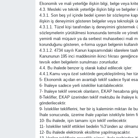
Ekonomik ve mali yeterliğe ilişkin bilgi, belge veya kriter
4.3. Mesleki ve teknik yeterliğe ilişkin bilgi ve belgeler 
4.3.1. Son beş yıl içinde bedel içeren bir sözleşme ka
ilişkin iş deneyimini gösteren belgeler veya teknolojik 
4.3.1.1. Tüzel kişi tarafından iş deneyimini göstermek ü
sözleşmelerin yürütülmesi konusunda temsile ve yönetime
yeminli mali müşavir ya da serbest muhasebeci mali müşav
korunduğunu gösteren, e-forma uygun belgenin kullanıl
4.3.1.2. 4734 sayılı Kanun kapsamındaki idarelere taahhü
Kanununun 195 inci maddesinin ikinci fıkrası gereğince p
tevsik eden belgelerin sunulması zorunludur.
4.4. Bu ihalede benzer iş olarak kabul edilecek işler:
4.4.1.Kamu veya özel sektörde gerçekleştirilmiş her tür
5- Ekonomik açıdan en avantajlı teklif sadece fiyat esas
6- İhaleye sadece yerli istekliler katılabilecektir.
7- İhaleye teklif verecek olanların, EKAP hesabına giri
8-Teklifler, EKAP üzerinden teklif mektubu ile ihaleye 
gönderilecektir.
9- İstekliler tekliflerini, her bir iş kaleminin miktarı il
İhale sonucunda, üzerine ihale yapılan istekliyle birim 
10- Bu ihalede, işin tamamı için teklif verilecektir.
11- İstekliler teklif ettikleri bedelin %3’ünden az olmam
12- Bu ihalede elektronik eksiltme yapılmayacaktır.