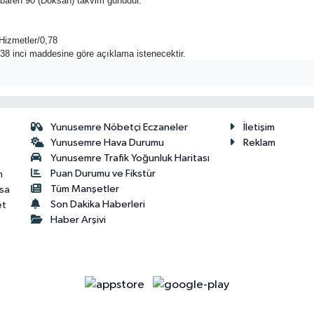
n itibaren 90 (Doksan) takvim günüdür.
Hizmetler/0,78
n 38 inci maddesine göre açıklama istenecektir.
Yunusemre Nöbetçi Eczaneler
İletişim
Yunusemre Hava Durumu
Reklam
Yunusemre Trafik Yoğunluk Haritası
Puan Durumu ve Fikstür
n
Tüm Manşetler
isa
Son Dakika Haberleri
et
Haber Arşivi