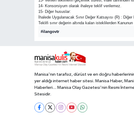
13- Verilen tekliflerin geçerlilik süresi, ihale tarihinde
14- Konsorsiyum olarak ihaleye teklif verilemez.
15- Diğer hususlar:
İhalede Uygulanacak Sınır Değer Katsayısı (R) : Diğer 
Teklifi sınır değerin altında kalan isteklilerden Kanunu
#ilangovtr
Manisa'nın tarafsız, dürüst ve en doğru haberlerini
yer aldığı internet haber sitesi. Manisa Haber, Man
Haberleri... Manisa Olay Gazetesi'nin Resmi İntern
Sitesidir.