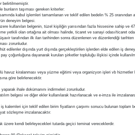
 belirtilmemiştir.
ile bunların taşıması gereken kriterler:
psamında kabul işlemleri tamamlanan ve teklif edilen bedelin % 25 oranından 
ürün deneyim belgesi.
zere kullanılan belgenin, tüzel kişiliğin yarısından fazla hissesine sahip ve 47
 yetkili olan ortağına ait olması halinde, ticaret ve sanayi odası/ticaret oda
ir tarafından ilk ilan tarihinden sonra düzenlenen ve düzenlendiği tarihten ge
ması zorunludur.
t edilenler dışında yurt dışında gerçekleştirilen işlerden elde edilen iş deney
ay çoğunluğuna dayanarak kurulan şirketler topluluğu ilişkisi içinde kullanılmas
lü havuz kiralanması veya yüzme eğitimi veya organizyon işleri vb hizmetler be
ına göre belirlenecektir.
ş yaparak ihale dokümanını indirmeleri zorunludur.
katılım belgesi ve diğer ekler kullanılarak hazırlanacak ve e-imza ile imzalana
e bu iş kalemleri için teklif edilen birim fiyatların çarpımı sonucu bulunan toplam 
fiyat sözleşme imzalanacaktır.
ak üzere kendi belirleyecekleri tutarda geçici teminat vereceklerdir.