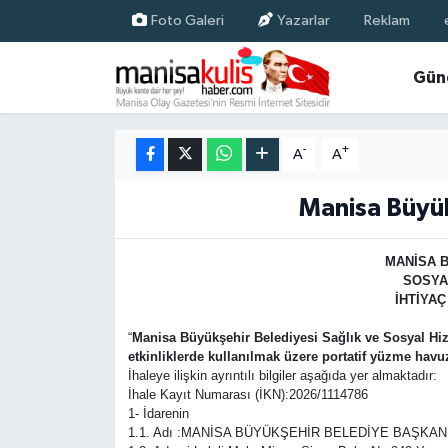
Foto Galeri
Yazarlar
Reklam
Asayiş
Yunusemre Nöbetçi Eczaneler
Gün
Ege Haberleri
Yunusemre Hava Durumu
-
+
A
A
Ekonomi
Yunusemre Trafik Yoğunluk Haritası
Manisa Büyük
Genel
Süper Lig Puan Durumu ve Fikstür
MANİSA B
Gündem
Tüm Manşetler
SOSYA
İHTİYA
Resmi İlan
Son Dakika Haberleri
“
Manisa Büyükşehir Belediyesi Sağlık ve Sosyal Hizm
etkinliklerde kullanılmak üzere portatif yüzme havu
İhaleye ilişkin ayrıntılı bilgiler aşağıda yer almaktadır:
Siyaset
Haber Arşivi
İhale Kayıt Numarası (İKN):2026/1114786
1- İdarenin
Spor
1.1. Adı :MANİSA BÜYÜKŞEHİR BELEDİYE BAŞKAN