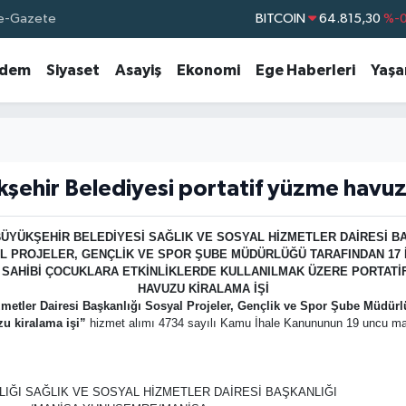
e-Gazete
BITCOIN
64.815,30
%-0
DOLAR
47,7436
%0.
dem
Siyaset
Asayiş
Ekonomi
Ege Haberleri
Yaş
EURO
55,2510
%0.
STERLİN
64,4811
%0.
GRAM ALTIN
6660.55
BİST100
13.779
%-
şehir Belediyesi portatif yüzme havuz
ÜYÜKŞEHİR BELEDİYESİ SAĞLIK VE SOSYAL HİZMETLER DAİRESİ B
L PROJELER, GENÇLİK VE SPOR ŞUBE MÜDÜRLÜĞÜ TARAFINDAN 17 
Ç SAHİBİ ÇOCUKLARA ETKİNLİKLERDE KULLANILMAK ÜZERE PORTATİ
HAVUZU KİRALAMA İŞİ
etler Dairesi Başkanlığı Sosyal Projeler, Gençlik ve Spor Şube Müdürlüğ
zu kiralama işi”
hizmet alımı 4734 sayılı Kamu İhale Kanununun 19 uncu madde
LIĞI SAĞLIK VE SOSYAL HİZMETLER DAİRESİ BAŞKANLIĞI