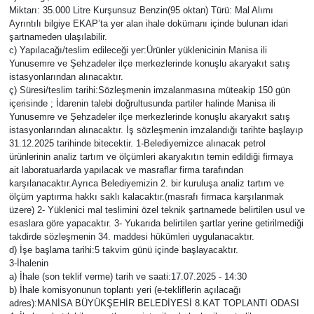
Miktarı: 35.000 Litre Kurşunsuz Benzin(95 oktan) Türü: Mal Alımı
Ayrıntılı bilgiye EKAP’ta yer alan ihale dokümanı içinde bulunan idari
şartnameden ulaşılabilir.
c) Yapılacağı/teslim edileceği yer:Ürünler yüklenicinin Manisa ili
Yunusemre ve Şehzadeler ilçe merkezlerinde konuşlu akaryakıt satış
istasyonlarından alınacaktır.
ç) Süresi/teslim tarihi:Sözleşmenin imzalanmasına müteakip 150 gün
içerisinde ; İdarenin talebi doğrultusunda partiler halinde Manisa ili
Yunusemre ve Şehzadeler ilçe merkezlerinde konuşlu akaryakıt satış
istasyonlarından alınacaktır. İş sözleşmenin imzalandığı tarihte başlayıp
31.12.2025 tarihinde bitecektir. 1-Belediyemizce alınacak petrol
ürünlerinin analiz tartım ve ölçümleri akaryakıtın temin edildiği firmaya
ait laboratuarlarda yapılacak ve masraflar firma tarafından
karşılanacaktır.Ayrıca Belediyemizin 2. bir kuruluşa analiz tartım ve
ölçüm yaptırma hakkı saklı kalacaktır.(masrafı firmaca karşılanmak
üzere) 2- Yüklenici mal teslimini özel teknik şartnamede belirtilen usul ve
esaslara göre yapacaktır. 3- Yukarıda belirtilen şartlar yerine getirilmediği
takdirde sözleşmenin 34. maddesi hükümleri uygulanacaktır.
d) İşe başlama tarihi:5 takvim günü içinde başlayacaktır.
3-İhalenin
a) İhale (son teklif verme) tarih ve saati:17.07.2025 - 14:30
b) İhale komisyonunun toplantı yeri (e-tekliflerin açılacağı
adres):MANİSA BÜYÜKŞEHİR BELEDİYESİ 8.KAT TOPLANTI ODASI