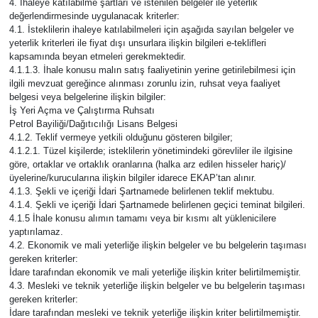
4. İhaleye katılabilme şartları ve istenilen belgeler ile yeterlik
değerlendirmesinde uygulanacak kriterler:
4.1. İsteklilerin ihaleye katılabilmeleri için aşağıda sayılan belgeler ve
yeterlik kriterleri ile fiyat dışı unsurlara ilişkin bilgileri e-teklifleri
kapsamında beyan etmeleri gerekmektedir.
4.1.1.3. İhale konusu malın satış faaliyetinin yerine getirilebilmesi için
ilgili mevzuat gereğince alınması zorunlu izin, ruhsat veya faaliyet
belgesi veya belgelerine ilişkin bilgiler:
İş Yeri Açma ve Çalıştırma Ruhsatı
Petrol Bayiliği/Dağıtıcılığı Lisans Belgesi
4.1.2. Teklif vermeye yetkili olduğunu gösteren bilgiler;
4.1.2.1. Tüzel kişilerde; isteklilerin yönetimindeki görevliler ile ilgisine
göre, ortaklar ve ortaklık oranlarına (halka arz edilen hisseler hariç)/
üyelerine/kurucularına ilişkin bilgiler idarece EKAP’tan alınır.
4.1.3. Şekli ve içeriği İdari Şartnamede belirlenen teklif mektubu.
4.1.4. Şekli ve içeriği İdari Şartnamede belirlenen geçici teminat bilgileri.
4.1.5 İhale konusu alımın tamamı veya bir kısmı alt yüklenicilere
yaptırılamaz.
4.2. Ekonomik ve mali yeterliğe ilişkin belgeler ve bu belgelerin taşıması
gereken kriterler:
İdare tarafından ekonomik ve mali yeterliğe ilişkin kriter belirtilmemiştir.
4.3. Mesleki ve teknik yeterliğe ilişkin belgeler ve bu belgelerin taşıması
gereken kriterler:
İdare tarafından mesleki ve teknik yeterliğe ilişkin kriter belirtilmemiştir.