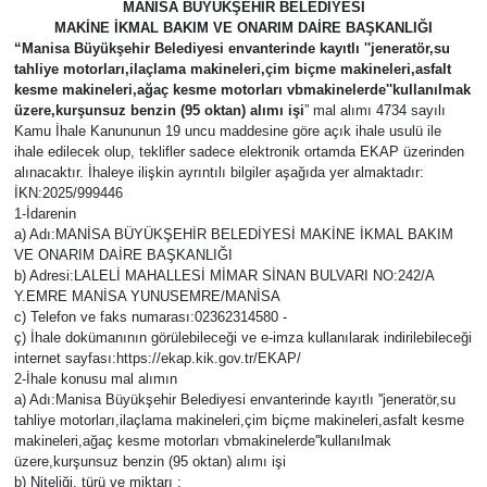
MANİSA BÜYÜKŞEHİR BELEDİYESİ
MAKİNE İKMAL BAKIM VE ONARIM DAİRE BAŞKANLIĞI
Türkiye
“Manisa Büyükşehir Belediyesi envanterinde kayıtlı ''jeneratör,su
tahliye motorları,ilaçlama makineleri,çim biçme makineleri,asfalt
kesme makineleri,ağaç kesme motorları vbmakinelerde''kullanılmak
Yaşam
üzere,kurşunsuz benzin (95 oktan) alımı işi
” mal alımı 4734 sayılı
Kamu İhale Kanununun 19 uncu maddesine göre açık ihale usulü ile
ihale edilecek olup, teklifler sadece elektronik ortamda EKAP üzerinden
alınacaktır. İhaleye ilişkin ayrıntılı bilgiler aşağıda yer almaktadır:
İKN:2025/999446
1-İdarenin
a) Adı:MANİSA BÜYÜKŞEHİR BELEDİYESİ MAKİNE İKMAL BAKIM
VE ONARIM DAİRE BAŞKANLIĞI
b) Adresi:LALELİ MAHALLESİ MİMAR SİNAN BULVARI NO:242/A
Y.EMRE MANİSA YUNUSEMRE/MANİSA
c) Telefon ve faks numarası:02362314580 -
ç) İhale dokümanının görülebileceği ve e-imza kullanılarak indirilebileceği
internet sayfası:https://ekap.kik.gov.tr/EKAP/
2-İhale konusu mal alımın
a) Adı:Manisa Büyükşehir Belediyesi envanterinde kayıtlı ''jeneratör,su
tahliye motorları,ilaçlama makineleri,çim biçme makineleri,asfalt kesme
makineleri,ağaç kesme motorları vbmakinelerde''kullanılmak
üzere,kurşunsuz benzin (95 oktan) alımı işi
b) Niteliği, türü ve miktarı :