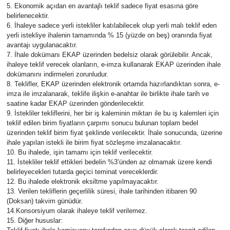
5. Ekonomik açıdan en avantajlı teklif sadece fiyat esasına göre
belirlenecektir.
6. İhaleye sadece yerli istekliler katılabilecek olup yerli malı teklif eden
yerli istekliye ihalenin tamamında % 15 (yüzde on beş) oranında fiyat
avantajı uygulanacaktır.
7. İhale dokümanı EKAP üzerinden bedelsiz olarak görülebilir. Ancak,
ihaleye teklif verecek olanların, e-imza kullanarak EKAP üzerinden ihale
dokümanını indirmeleri zorunludur.
8. Teklifler, EKAP üzerinden elektronik ortamda hazırlandıktan sonra, e-
imza ile imzalanarak, teklife ilişkin e-anahtar ile birlikte ihale tarih ve
saatine kadar EKAP üzerinden gönderilecektir.
9. İstekliler tekliflerini, her bir iş kaleminin miktarı ile bu iş kalemleri için
teklif edilen birim fiyatların çarpımı sonucu bulunan toplam bedel
üzerinden teklif birim fiyat şeklinde verilecektir. İhale sonucunda, üzerine
ihale yapılan istekli ile birim fiyat sözleşme imzalanacaktır.
10. Bu ihalede, işin tamamı için teklif verilecektir.
11. İstekliler teklif ettikleri bedelin %3’ünden az olmamak üzere kendi
belirleyecekleri tutarda geçici teminat vereceklerdir.
12. Bu ihalede elektronik eksiltme yapılmayacaktır.
13. Verilen tekliflerin geçerlilik süresi, ihale tarihinden itibaren 90
(Doksan) takvim günüdür.
14.Konsorsiyum olarak ihaleye teklif verilemez.
15. Diğer hususlar: