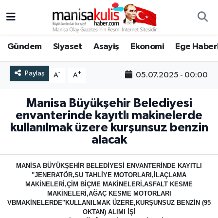
Asayiş
Yunusemre Nöbetçi Eczaneler
Gündem
Siyaset
Asayiş
Ekonomi
Ege Haberl
Ege Haberleri
Yunusemre Hava Durumu
Paylaş
-
+
05.07.2025 - 00:00
A
A
Ekonomi
Yunusemre Trafik Yoğunluk Haritası
Manisa Büyükşehir Belediyesi
Genel
Süper Lig Puan Durumu ve Fikstür
envanterinde kayıtlı makinelerde
kullanılmak üzere kurşunsuz benzin
Gündem
Tüm Manşetler
alacak
Resmi İlan
Son Dakika Haberleri
MANİSA BÜYÜKŞEHİR BELEDİYESİ ENVANTERİNDE KAYITLI
''JENERATÖR,SU TAHLİYE MOTORLARI,İLAÇLAMA
MAKİNELERİ,ÇİM BİÇME MAKİNELERİ,ASFALT KESME
Siyaset
Haber Arşivi
MAKİNELERİ,AĞAÇ KESME MOTORLARI
VBMAKİNELERDE''KULLANILMAK ÜZERE,KURŞUNSUZ BENZİN (95
Spor
OKTAN) ALIMI İŞİ