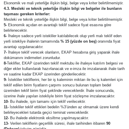
Ekonomik ve mali yeterliğe ilişkin bilgi, belge veya kriter belirtilmemiştir.
4.3. Mesleki ve teknik yeterliğe ilişkin bilgi ve belgeler ile bunların
taşıması gereken kriterler:
Mesleki ve teknik yeterliğe ilişkin bilgi, belge veya kriter belirtilmemiştir.
5-
Ekonomik açıdan en avantajlı teklif sadece fiyat esasına göre
belirlenecektir.
6-
İhaleye sadece yerli istekliler katılabilecek olup yerli malı teklif eden
yerli istekliye ihalenin tamamında
% 15 (yüzde on beş)
oranında fiyat
avantajı uygulanacaktır.
7-
İhaleye teklif verecek olanların, EKAP hesabına giriş yaparak ihale
dokümanını indirmeleri zorunludur.
8-
Teklifler, EKAP üzerinden teklif mektubu ile ihaleye katılım belgesi ve
diğer ekler kullanılarak hazırlanacak ve e-imza ile imzalanarak ihale tarih
ve saatine kadar EKAP üzerinden gönderilecektir.
9-
İstekliler tekliflerini, her bir iş kaleminin miktarı ile bu iş kalemleri için
teklif edilen birim fiyatların çarpımı sonucu bulunan toplam bedel
üzerinden teklif birim fiyat şeklinde vereceklerdir. İhale sonucunda,
üzerine ihale yapılan istekliyle birim fiyat sözleşme imzalanacaktır.
10-
Bu ihalede, işin tamamı için teklif verilecektir.
11-
İstekliler teklif ettikleri bedelin %3’ünden az olmamak üzere kendi
belirleyecekleri tutarda geçici teminat vereceklerdir.
12-
Bu ihalede elektronik eksiltme yapılmayacaktır.
13-
Verilen tekliflerin geçerlilik süresi, ihale tarihinden itibaren
90
(Doksan)
takvim günüdür.