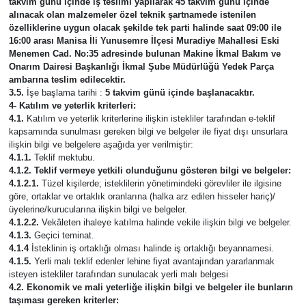
takvim günü içinde iş teslimi yapılarak 45 takvim günü içinde
alınacak olan malzemeler özel teknik şartnamede istenilen
özelliklerine uygun olacak şekilde tek parti halinde saat 09:00 ile
16:00 arası Manisa İli Yunusemre İlçesi Muradiye Mahallesi Eski
Menemen Cad. No:35 adresinde bulunan Makine İkmal Bakım ve
Onarım Dairesi Başkanlığı İkmal Şube Müdürlüğü Yedek Parça
ambarına teslim edilecektir.
3.5.
İşe başlama tarihi :
5 takvim günü içinde başlanacaktır.
4- Katılım ve yeterlik kriterleri:
4.1.
Katılım ve yeterlik kriterlerine ilişkin istekliler tarafından e-teklif
kapsamında sunulması gereken bilgi ve belgeler ile fiyat dışı unsurlara
ilişkin bilgi ve belgelere aşağıda yer verilmiştir:
4.1.1.
Teklif mektubu.
4.1.2. Teklif vermeye yetkili olunduğunu gösteren bilgi ve belgeler:
4.1.2.1.
Tüzel kişilerde; isteklilerin yönetimindeki görevliler ile ilgisine
göre, ortaklar ve ortaklık oranlarına (halka arz edilen hisseler hariç)/
üyelerine/kurucularına ilişkin bilgi ve belgeler.
4.1.2.2.
Vekâleten ihaleye katılma halinde vekile ilişkin bilgi ve belgeler.
4.1.3.
Geçici teminat.
4.1.4
İsteklinin iş ortaklığı olması halinde iş ortaklığı beyannamesi.
4.1.5.
Yerli malı teklif edenler lehine fiyat avantajından yararlanmak
isteyen istekliler tarafından sunulacak yerli malı belgesi
4.2. Ekonomik ve mali yeterliğe ilişkin bilgi ve belgeler ile bunların
taşıması gereken kriterler: