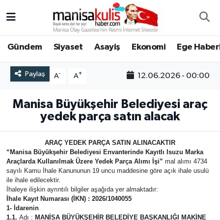
Asayiş
Yunusemre Nöbetçi Eczaneler
Gündem
Siyaset
Asayiş
Ekonomi
Ege Haberl
Ege Haberleri
Yunusemre Hava Durumu
Paylaş
-
+
12.06.2026 - 00:00
A
A
Ekonomi
Yunusemre Trafik Yoğunluk Haritası
Manisa Büyükşehir Belediyesi araç
Genel
Süper Lig Puan Durumu ve Fikstür
yedek parça satın alacak
Gündem
Tüm Manşetler
ARAÇ YEDEK PARÇA SATIN ALINACAKTIR
“Manisa Büyükşehir Belediyesi Envanterinde Kayıtlı Isuzu Marka
Araçlarda Kullanılmak Üzere Yedek Parça Alımı İşi”
mal alımı 4734
Resmi İlan
Son Dakika Haberleri
sayılı Kamu İhale Kanununun 19 uncu maddesine göre açık ihale usulü
ile ihale edilecektir.
Siyaset
Haber Arşivi
İhaleye ilişkin ayrıntılı bilgiler aşağıda yer almaktadır:
İhale Kayıt Numarası (İKN)
:
2026/1040055
1- İdarenin
Spor
1.1.
Adı :
MANİSA BÜYÜKŞEHİR BELEDİYE BAŞKANLIĞI MAKİNE