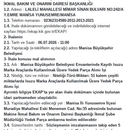
İKMAL BAKIM VE ONARIM DAİRESİ BAŞKANLIĞI
1.2.
Adresi :
LALELİ MAHALLESİ MİMAR SİNAN BULVARI NO:242/A
Türkiye
Y.EMRE MANİSA YUNUSEMRE/MANİSA
1.3.
Telefon numarası :
02362314580-2011-2013-2021
Yaşam
1.4.
İhale dokümanının görülebileceği ve indirilebileceği internet
sayfası:https://ekap.kik.gov.tr/EKAP/
2- İhalenin
2.1.
Tarih ve Saati :
06.07.2026 - 11:00
2.2.
Yapılacağı (e-tekliflerin açılacağı) adres:
Manisa Büyükşehir
Belediyesi
3- İhale konusu mal alımının
3.1.
Adı :
Manisa Büyükşehir Belediyesi Envanterinde Kayıtlı Isuzu
Marka Araçlarda Kullanılmak Üzere Yedek Parça Alımı İşi
3.2.
Niteliği, türü ve miktarı :
Niteliği-Türü-Miktarı: 51 kalem çeşitli
miktarlarda Isuzu Marka Araçlarda Kullanılmak Üzere Yedek Parça
Alımı İşi
Ayrıntılı bilgiye EKAP’ta yer alan ihale dokümanı içinde bulunan
idari şartnameden ulaşılabilir.
3.3.
Yapılacağı/teslim edileceği yer :
Manisa İli Yunusemre İlçesi
Muradiye Mahallesi Eski Menemen Cad. No:35 adresinde bulunan
Makine İkmal Bakım ve Onarım Dairesi Başkanlığı İkmal Şube
Müdürlüğü Yedek Parça ambarına teslim edilecektir
3.4.
Süresi/teslim tarihi :
Sözleşmenin imzalanmasını takip eden 5