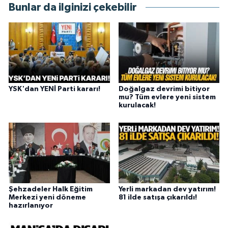
Bunlar da ilginizi çekebilir
YSK'dan YENİ Parti kararı!
Doğalgaz devrimi bitiyor
mu? Tüm evlere yeni sistem
kurulacak!
Şehzadeler Halk Eğitim
Yerli markadan dev yatırım!
Merkezi yeni döneme
81 ilde satışa çıkarıldı!
hazırlanıyor