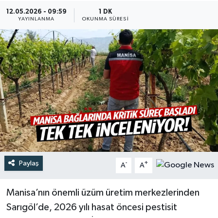
12.05.2026 - 09:59
1 DK
Türkiye
YAYINLANMA
OKUNMA SÜRESI
Yaşam
Paylaş
-
+
A
A
Manisa’nın önemli üzüm üretim merkezlerinden
Sarıgöl’de, 2026 yılı hasat öncesi pestisit