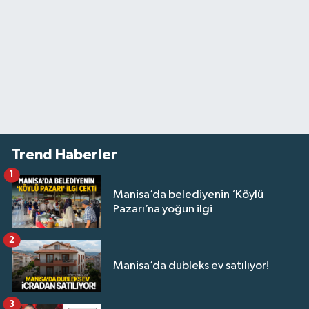
Trend Haberler
1
Manisa’da belediyenin ‘Köylü
Pazarı’na yoğun ilgi
2
Manisa’da dubleks ev satılıyor!
3