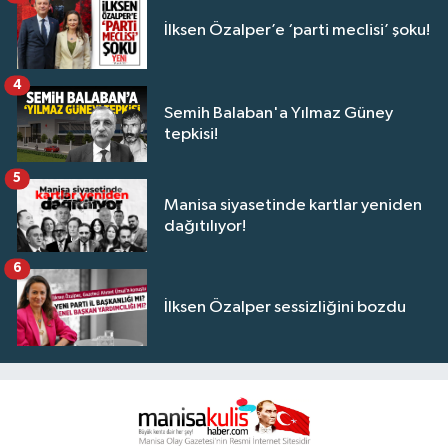
İlksen Özalper’e ‘parti meclisi’ şoku!
4
Semih Balaban'a Yılmaz Güney
tepkisi!
5
Manisa siyasetinde kartlar yeniden
dağıtılıyor!
6
İlksen Özalper sessizliğini bozdu