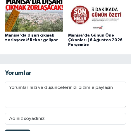
Manisa'da dışarı çıkmak
Manisa'da Günün Öne
zorlaşacak! Rekor geliyor…
Çıkanları | 6 Ağustos 2026
Perşembe
Yorumlar