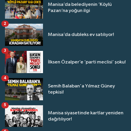
Manisa’da belediyenin ‘Köylü
Pazarı’na yoğun ilgi
2
Manisa’da dubleks ev satılıyor!
3
İlksen Özalper’e ‘parti meclisi’ şoku!
4
Semih Balaban'a Yılmaz Güney
tepkisi!
5
Manisa siyasetinde kartlar yeniden
dağıtılıyor!