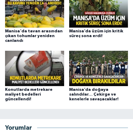
Manisa'da tavan arasından
Manisa’da üzüm için kritik
çıkan tohumlar yeniden
süreç sona erdi!
canlandı
Konutlarda metrekare
Manisa’da doğaya
maliyet bedelleri
salındılar… Çekirge ve
güncellendi!
kenelerle savaşacaklar!
Yorumlar