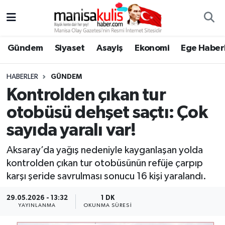
Asayiş
Yunusemre Nöbetçi Eczaneler
Gündem
Siyaset
Asayiş
Ekonomi
Ege Haberl
Ege Haberleri
Yunusemre Hava Durumu
HABERLER
GÜNDEM
Ekonomi
Yunusemre Trafik Yoğunluk Haritası
Kontrolden çıkan tur
otobüsü dehşet saçtı: Çok
Genel
Süper Lig Puan Durumu ve Fikstür
sayıda yaralı var!
Gündem
Tüm Manşetler
Aksaray’da yağış nedeniyle kayganlaşan yolda
kontrolden çıkan tur otobüsünün refüje çarpıp
Resmi İlan
Son Dakika Haberleri
karşı şeride savrulması sonucu 16 kişi yaralandı.
Siyaset
Haber Arşivi
29.05.2026 - 13:32
1 DK
YAYINLANMA
OKUNMA SÜRESI
Spor