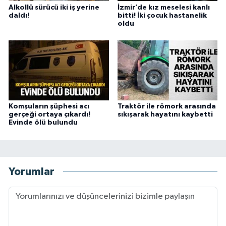
Alkollü sürücü iki iş yerine
İzmir’de kız meselesi kanlı
daldı!
bitti! İki çocuk hastanelik
oldu
Komşuların şüphesi acı
Traktör ile römork arasında
gerçeği ortaya çıkardı!
sıkışarak hayatını kaybetti
Evinde ölü bulundu
Yorumlar