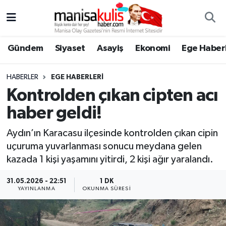
Asayiş
Yunusemre Nöbetçi Eczaneler
Gündem
Siyaset
Asayiş
Ekonomi
Ege Haberl
Ege Haberleri
Yunusemre Hava Durumu
HABERLER
EGE HABERLERI
Ekonomi
Yunusemre Trafik Yoğunluk Haritası
Kontrolden çıkan cipten acı
haber geldi!
Genel
Süper Lig Puan Durumu ve Fikstür
Aydın’ın Karacasu ilçesinde kontrolden çıkan cipin
Gündem
Tüm Manşetler
uçuruma yuvarlanması sonucu meydana gelen
kazada 1 kişi yaşamını yitirdi, 2 kişi ağır yaralandı.
Resmi İlan
Son Dakika Haberleri
31.05.2026 - 22:51
1 DK
YAYINLANMA
OKUNMA SÜRESI
Siyaset
Haber Arşivi
Spor