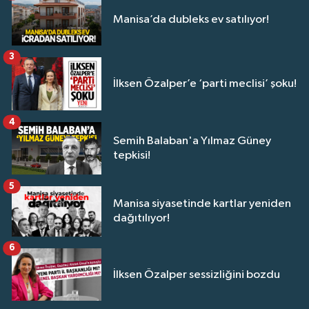
Manisa’da dubleks ev satılıyor!
3
İlksen Özalper’e ‘parti meclisi’ şoku!
4
Semih Balaban'a Yılmaz Güney
tepkisi!
5
Manisa siyasetinde kartlar yeniden
dağıtılıyor!
6
İlksen Özalper sessizliğini bozdu