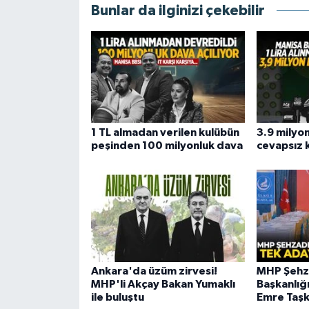
Bunlar da ilginizi çekebilir
1 TL almadan verilen kulübün
3.9 milyon
peşinden 100 milyonluk dava
cevapsız 
Ankara'da üzüm zirvesi!
MHP Şehza
MHP'li Akçay Bakan Yumaklı
Başkanlığ
ile buluştu
Emre Taşk