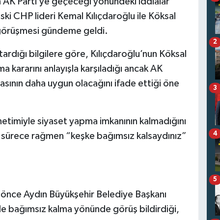
 AK Parti’ye geçeceği yönündeki iddialar
eski CHP lideri Kemal Kılıçdaroğlu ile Köksal
 görüşmesi gündeme geldi.
2
tardığı bilgilere göre, Kılıçdaroğlu’nun Köksal
 kararını anlayışla karşıladığı ancak AK
sının daha uygun olacağını ifade ettiği öne
3
timiyle siyaset yapma imkanının kalmadığını
4
bu sürece rağmen “keşke bağımsız kalsaydınız”
5
a önce Aydın Büyükşehir Belediye Başkanı
de bağımsız kalma yönünde görüş bildirdiği,