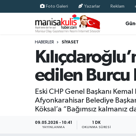
Foto Galeri
Yazarlar
Reklam
Asayiş
Yunusemre Nöbetçi Eczaneler
Gün
Ege Haberleri
Yunusemre Hava Durumu
HABERLER
SIYASET
Kılıçdaroğlu’
Ekonomi
Yunusemre Trafik Yoğunluk Haritası
edilen Burcu 
Genel
Süper Lig Puan Durumu ve Fikstür
Gündem
Tüm Manşetler
Eski CHP Genel Başkanı Kemal K
Afyonkarahisar Belediye Başkanı
Resmi İlan
Son Dakika Haberleri
Köksal’a “Bağımsız kalmanız da
Siyaset
Haber Arşivi
09.05.2026 - 10:41
1 DK
YAYINLANMA
OKUNMA SÜRESI
Spor