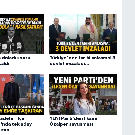
 dolarlık soru
Türkiye'den tarihi anlaşma! 3
kaldı
devlet imzaladı...
deler İlçe
YENİ Parti’den İlksen
ı'nda tek aday
Özalper savunması
ıran