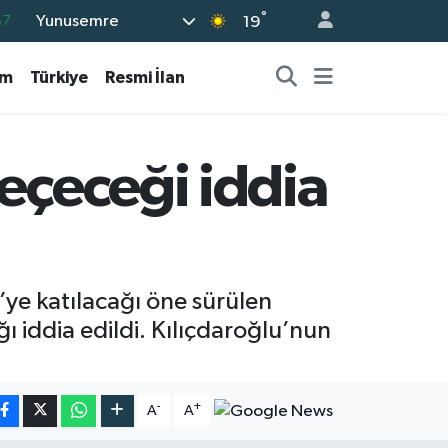
°
Yunusemre
87
19
18
am
Türkiye
Resmi İlan
32
38
03
eçeceği iddia
14
’ye katılacağı öne sürülen
ı iddia edildi. Kılıçdaroğlu’nun
-
+
A
A