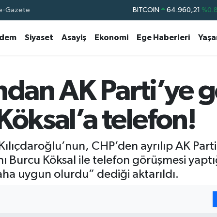
BITCOIN
64.960,21
%0.
e-Gazete
DOLAR
47,7436
%0.
dem
Siyaset
Asayiş
Ekonomi
Ege Haberleri
Yaş
EURO
55,2510
%0.
STERLİN
64,4811
%0.
GRAM ALTIN
6660.55
%0.
ndan AK Parti’ye g
BİST100
13.779
%-
Köksal’a telefon!
ılıçdaroğlu’nun, CHP’den ayrılıp AK Parti
 Burcu Köksal ile telefon görüşmesi yaptığ
ha uygun olurdu” dediği aktarıldı.