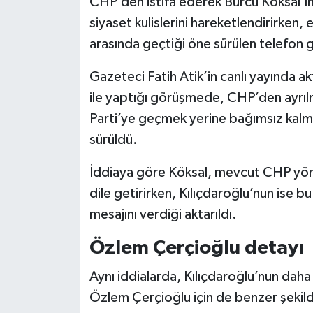
CHP’den istifa ederek Burcu Köksal’ın
siyaset kulislerini hareketlendirirken, 
arasında geçtiği öne sürülen telefon
Gazeteci Fatih Atik’in canlı yayında ak
ile yaptığı görüşmede, CHP’den ayrılma
Parti’ye geçmek yerine bağımsız kalma
sürüldü.
İddiaya göre Köksal, mevcut CHP yöne
dile getirirken, Kılıçdaroğlu’nun ise 
mesajını verdiği aktarıldı.
Özlem Çerçioğlu detayı
Aynı iddialarda, Kılıçdaroğlu’nun dah
Özlem Çerçioğlu için de benzer şekil