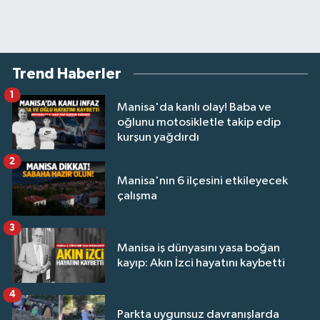
Trend Haberler
1
Manisa'da kanlı olay! Baba ve
oğlunu motosikletle takip edip
kurşun yağdırdı
2
Manisa'nın 6 ilçesini etkileyecek
çalışma
3
Manisa iş dünyasını yasa boğan
kayıp: Akın İzci hayatını kaybetti
4
Parkta uygunsuz davranışlarda