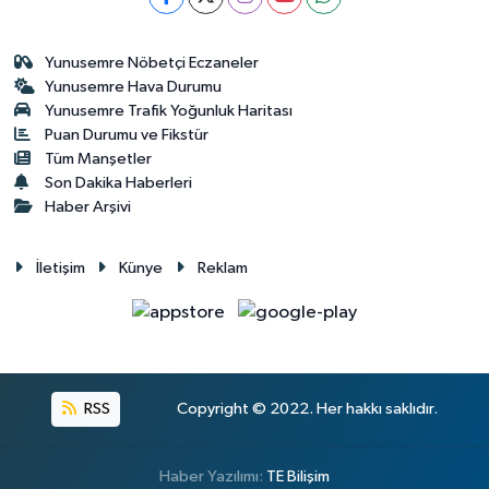
Yunusemre Nöbetçi Eczaneler
Yunusemre Hava Durumu
Yunusemre Trafik Yoğunluk Haritası
Puan Durumu ve Fikstür
Tüm Manşetler
Son Dakika Haberleri
Haber Arşivi
İletişim
Künye
Reklam
RSS
Copyright © 2022. Her hakkı saklıdır.
Haber Yazılımı:
TE Bilişim