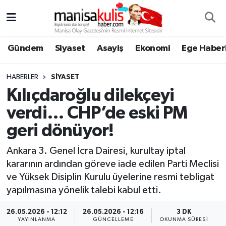
Asayiş
Yunusemre Nöbetçi Eczaneler
Gündem
Siyaset
Asayiş
Ekonomi
Ege Haberl
Ege Haberleri
Yunusemre Hava Durumu
HABERLER
SIYASET
Ekonomi
Yunusemre Trafik Yoğunluk Haritası
Kılıçdaroğlu dilekçeyi
verdi… CHP’de eski PM
Genel
Süper Lig Puan Durumu ve Fikstür
geri dönüyor!
Gündem
Tüm Manşetler
Ankara 3. Genel İcra Dairesi, kurultay iptal
kararının ardından göreve iade edilen Parti Meclisi
Resmi İlan
Son Dakika Haberleri
ve Yüksek Disiplin Kurulu üyelerine resmi tebligat
yapılmasına yönelik talebi kabul etti.
Siyaset
Haber Arşivi
26.05.2026 - 12:12
26.05.2026 - 12:16
3 DK
Spor
YAYINLANMA
GÜNCELLEME
OKUNMA SÜRESI