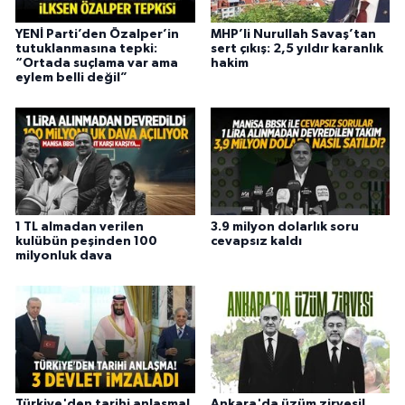
YENİ Parti’den Özalper’in
MHP’li Nurullah Savaş’tan
tutuklanmasına tepki:
sert çıkış: 2,5 yıldır karanlık
“Ortada suçlama var ama
hakim
eylem belli değil”
1 TL almadan verilen
3.9 milyon dolarlık soru
kulübün peşinden 100
cevapsız kaldı
milyonluk dava
Türkiye'den tarihi anlaşma!
Ankara'da üzüm zirvesi!