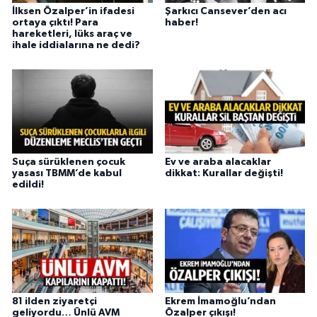
İlksen Özalper’in ifadesi
Şarkıcı Cansever’den acı
ortaya çıktı! Para
haber!
hareketleri, lüks araç ve
ihale iddialarına ne dedi?
Suça sürüklenen çocuk
Ev ve araba alacaklar
yasası TBMM’de kabul
dikkat: Kurallar değişti!
edildi!
81 ilden ziyaretçi
Ekrem İmamoğlu’ndan
geliyordu… Ünlü AVM
Özalper çıkışı!