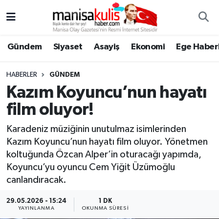
Asayiş
Yunusemre Nöbetçi Eczaneler
Gündem
Siyaset
Asayiş
Ekonomi
Ege Haberl
Ege Haberleri
Yunusemre Hava Durumu
HABERLER
GÜNDEM
Ekonomi
Yunusemre Trafik Yoğunluk Haritası
Kazım Koyuncu’nun hayatı
film oluyor!
Genel
Süper Lig Puan Durumu ve Fikstür
Karadeniz müziğinin unutulmaz isimlerinden
Gündem
Tüm Manşetler
Kazım Koyuncu’nun hayatı film oluyor. Yönetmen
koltuğunda Özcan Alper’in oturacağı yapımda,
Resmi İlan
Son Dakika Haberleri
Koyuncu’yu oyuncu Cem Yiğit Üzümoğlu
canlandıracak.
Siyaset
Haber Arşivi
29.05.2026 - 15:24
1 DK
YAYINLANMA
OKUNMA SÜRESI
Spor