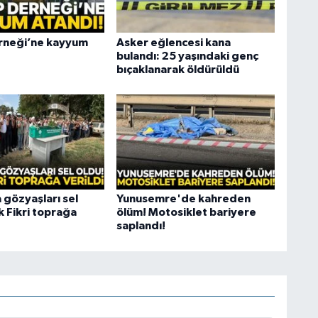
rneği’ne kayyum
Asker eğlencesi kana
bulandı: 25 yaşındaki genç
bıçaklanarak öldürüldü
 gözyaşları sel
Yunusemre'de kahreden
k Fikri toprağa
ölüm! Motosiklet bariyere
saplandı!