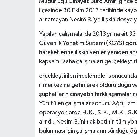
Müdürlüğü Cinayet Büro Amirliğince ol
ilçesinde 30 Ekim 2013 tarihinde kayb
alınamayan Nesim B.’ye ilişkin dosya y
Yapılan çalışmalarda 2013 yılına ait 33
Güvenlik Yönetim Sistemi (KGYS) görün
hareketlerine ilişkin veriler yeniden ana
kapsamlı saha çalışmaları gerçekleştiri
erçekleştirilen incelemeler sonucunda
il merkezine getirilerek öldürüldüğü v
şüphelilerin cinayetin farklı aşamaları
Yürütülen çalışmalar sonucu Ağrı, İz
operasyonlarda H.K., S.K., M.K., S.K. 
alındı. Nesim B.’nin akıbetinin tüm yön
bulunması için çalışmaların sürdüğü öğ