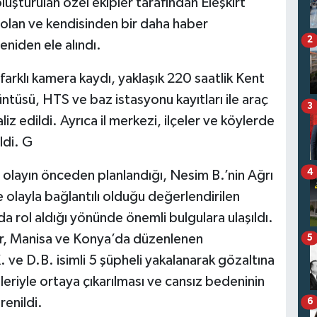
uşturulan özel ekipler tarafından Eleşkirt
olan ve kendisinden bir daha haber
2
eniden ele alındı.
 farklı kamera kaydı, yaklaşık 220 saatlik Kent
tüsü, HTS ve baz istasyonu kayıtları ile araç
3
liz edildi. Ayrıca il merkezi, ilçeler ve köylerde
ldi. G
4
 olayın önceden planlandığı, Nesim B.’nin Ağrı
e olayla bağlantılı olduğu değerlendirilen
nda rol aldığı yönünde önemli bulgulara ulaşıldı.
mir, Manisa ve Konya’da düzenlenen
5
ve D.B. isimli 5 şüpheli yakalanarak gözaltına
leriyle ortaya çıkarılması ve cansız bedeninin
renildi.
6