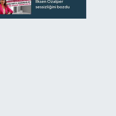
İlksen Özalper
sessizliğini bozdu