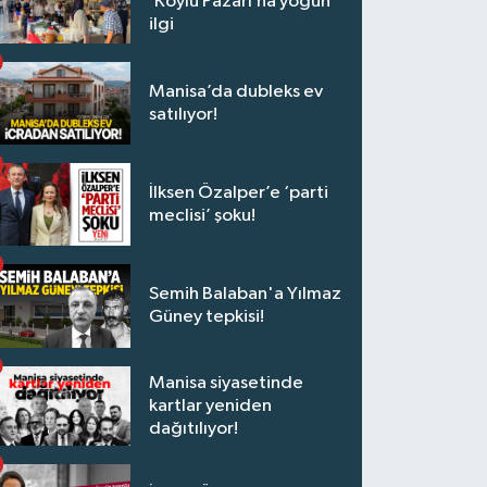
‘Köylü Pazarı’na yoğun
ilgi
Manisa’da dubleks ev
satılıyor!
İlksen Özalper’e ‘parti
meclisi’ şoku!
Semih Balaban'a Yılmaz
Güney tepkisi!
Manisa siyasetinde
kartlar yeniden
dağıtılıyor!