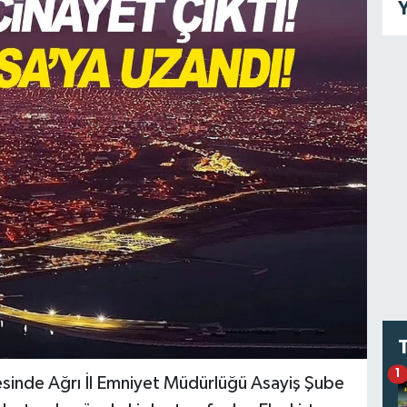
Y
1
esinde Ağrı İl Emniyet Müdürlüğü Asayiş Şube