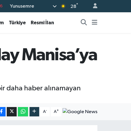
°
Yunusemre
76
28
17
am
Türkiye
Resmi İlan
01
02
44
Olay Manisa’ya
4
 bir daha haber alınamayan
-
+
A
A