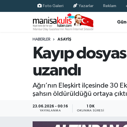
Foto Galeri
Yazarlar
Reklam
Asayiş
Yunusemre Nöbetçi Eczaneler
Gün
Ege Haberleri
Yunusemre Hava Durumu
HABERLER
ASAYIŞ
Kayıp dosyası
Ekonomi
Yunusemre Trafik Yoğunluk Haritası
uzandı
Genel
Süper Lig Puan Durumu ve Fikstür
Gündem
Tüm Manşetler
Ağrı’nın Eleşkirt ilçesinde 30
şahsın öldürüldüğü ortaya çıktı. 
Resmi İlan
Son Dakika Haberleri
23.06.2026 - 00:16
1 DK
Siyaset
Haber Arşivi
YAYINLANMA
OKUNMA SÜRESI
Spor