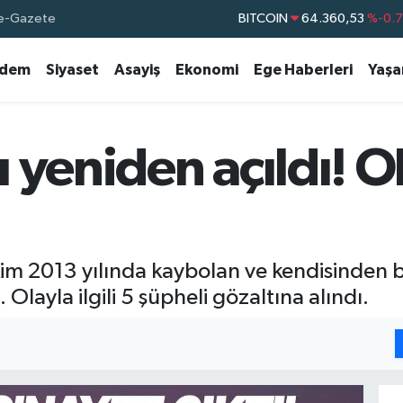
BITCOIN
64.360,53
%-0.
e-Gazete
DOLAR
47,7069
%0.
dem
Siyaset
Asayiş
Ekonomi
Ege Haberleri
Yaş
EURO
55,0265
%0.
STERLİN
64,1897
%0.
GRAM ALTIN
6574.81
%1.
 yeniden açıldı! 
BİST100
13.887
%6
 Ekim 2013 yılında kaybolan ve kendisinden
Olayla ilgili 5 şüpheli gözaltına alındı.