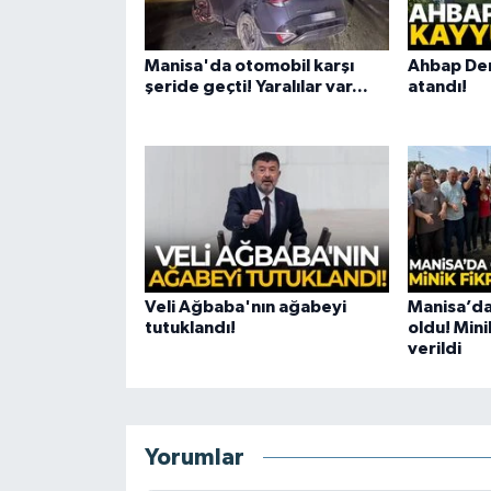
Manisa'da otomobil karşı
Ahbap De
şeride geçti! Yaralılar var...
atandı!
Veli Ağbaba'nın ağabeyi
Manisa’da
tutuklandı!
oldu! Mini
verildi
Yorumlar