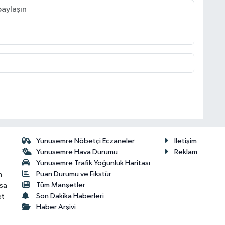
Yunusemre Nöbetçi Eczaneler
İletişim
Yunusemre Hava Durumu
Reklam
Yunusemre Trafik Yoğunluk Haritası
Puan Durumu ve Fikstür
n
Tüm Manşetler
isa
Son Dakika Haberleri
et
Haber Arşivi