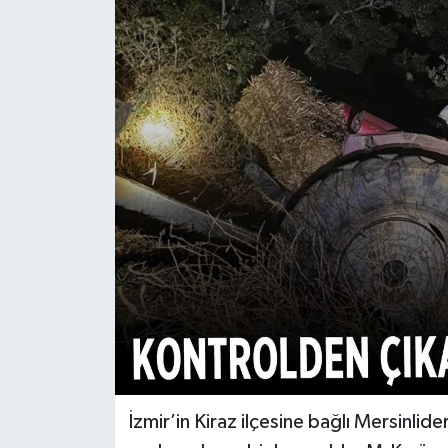
Türkiye
Yaşam
İzmir’in Kiraz ilçesine bağlı Mersinl