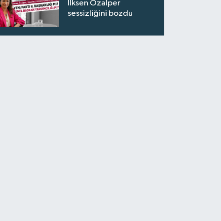
İlksen Özalper
sessizliğini bozdu