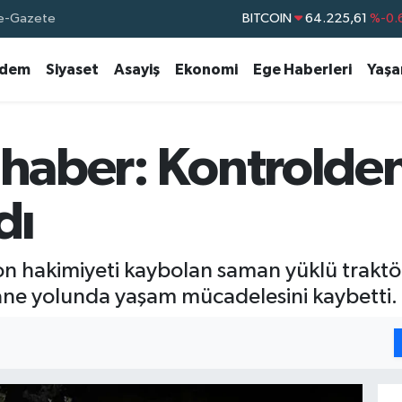
e-Gazete
BITCOIN
64.225,61
%-0.
DOLAR
47,7143
%0.
dem
Siyaset
Asayiş
Ekonomi
Ege Haberleri
Yaş
EURO
55,0317
%-0.
STERLİN
64,2463
%0.
GRAM ALTIN
6510.40
%0.
 haber: Kontrolde
BİST100
13.799
%
dı
yon hakimiyeti kaybolan saman yüklü traktör
tane yolunda yaşam mücadelesini kaybetti.