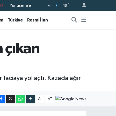
°
Yunusemre
63
18
16
am
Türkiye
Resmi İlan
02
07
45
n çıkan
70
 faciaya yol açtı. Kazada ağır
-
+
A
A