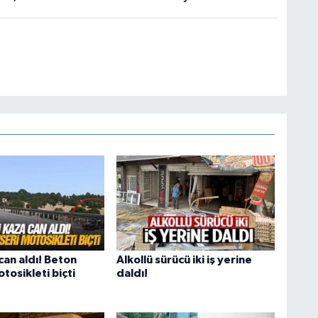
can aldı! Beton
Alkollü sürücü iki iş yerine
tosikleti biçti
daldı!