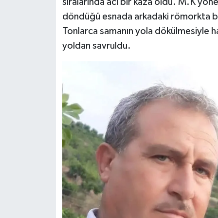
sıralarında acı bir kaza oldu. M.K yöne
döndüğü esnada arkadaki römorkta bul
Tonlarca samanın yola dökülmesiyle ha
yoldan savruldu.