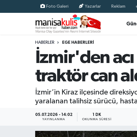
Foto Galeri
Yazarlar
Reklam
Asayiş
Yunusemre Nöbetçi Eczaneler
Gün
Ege Haberleri
Yunusemre Hava Durumu
HABERLER
EGE HABERLERI
İzmir'den acı
Ekonomi
Yunusemre Trafik Yoğunluk Haritası
traktör can al
Genel
Süper Lig Puan Durumu ve Fikstür
Gündem
Tüm Manşetler
İzmir’in Kiraz ilçesinde direksi
yaralanan talihsiz sürücü, has
Resmi İlan
Son Dakika Haberleri
05.07.2026 - 14:02
1 DK
Siyaset
Haber Arşivi
YAYINLANMA
OKUNMA SÜRESI
Spor