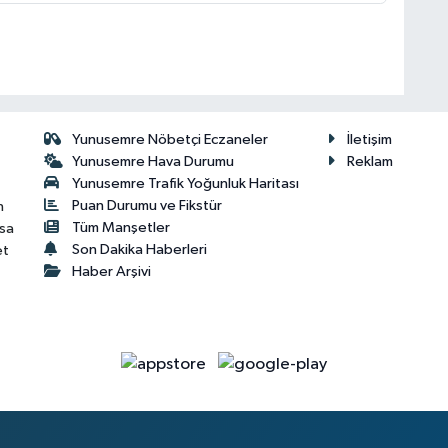
Yunusemre Nöbetçi Eczaneler
İletişim
Yunusemre Hava Durumu
Reklam
Yunusemre Trafik Yoğunluk Haritası
Puan Durumu ve Fikstür
n
Tüm Manşetler
isa
Son Dakika Haberleri
et
Haber Arşivi