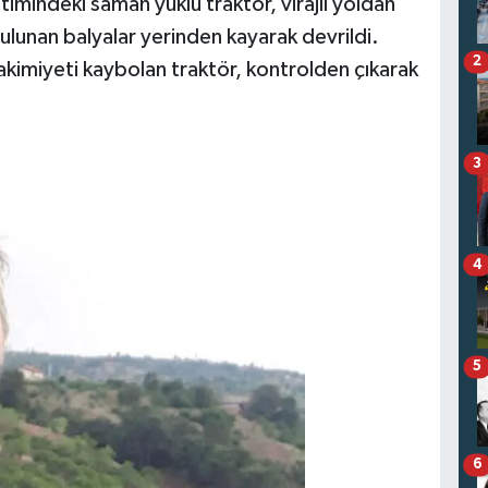
timindeki saman yüklü traktör, virajlı yoldan
unan balyalar yerinden kayarak devrildi.
2
kimiyeti kaybolan traktör, kontrolden çıkarak
3
4
5
6