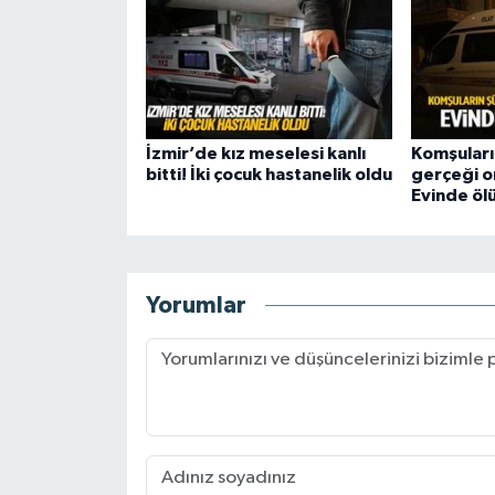
İzmir’de kız meselesi kanlı
Komşuları
bitti! İki çocuk hastanelik oldu
gerçeği or
Evinde öl
Yorumlar