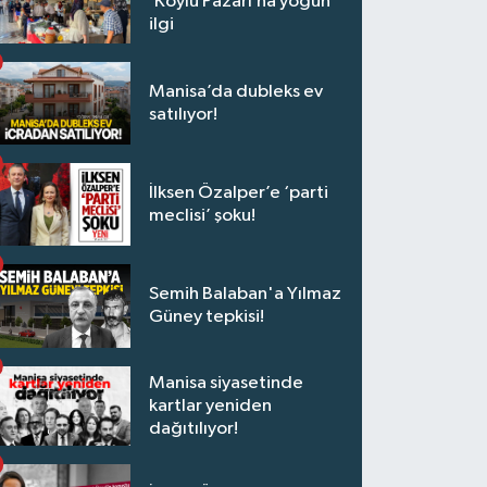
‘Köylü Pazarı’na yoğun
ilgi
Manisa’da dubleks ev
satılıyor!
İlksen Özalper’e ‘parti
meclisi’ şoku!
Semih Balaban'a Yılmaz
Güney tepkisi!
Manisa siyasetinde
kartlar yeniden
dağıtılıyor!