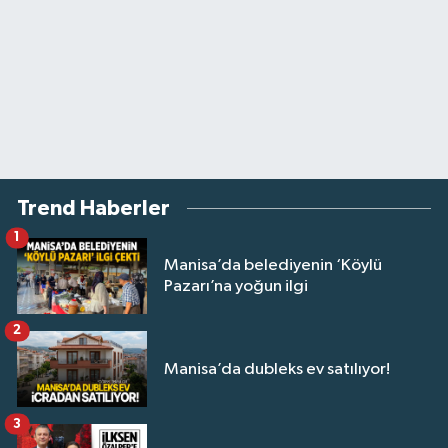
Trend Haberler
1
Manisa’da belediyenin ‘Köylü
Pazarı’na yoğun ilgi
2
Manisa’da dubleks ev satılıyor!
3