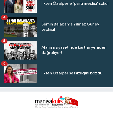
İlksen Özalper’e ‘parti meclisi’ şoku!
4
Semih Balaban'a Yılmaz Güney
tepkisi!
5
Manisa siyasetinde kartlar yeniden
dağıtılıyor!
6
İlksen Özalper sessizliğini bozdu