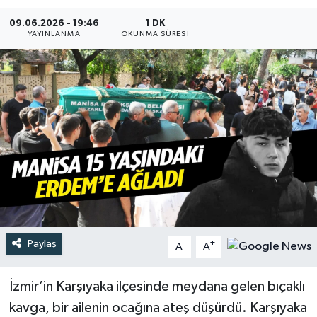
09.06.2026 - 19:46
1 DK
Türkiye
YAYINLANMA
OKUNMA SÜRESI
Yaşam
Paylaş
-
+
A
A
İzmir’in Karşıyaka ilçesinde meydana gelen bıçaklı
kavga, bir ailenin ocağına ateş düşürdü. Karşıyaka