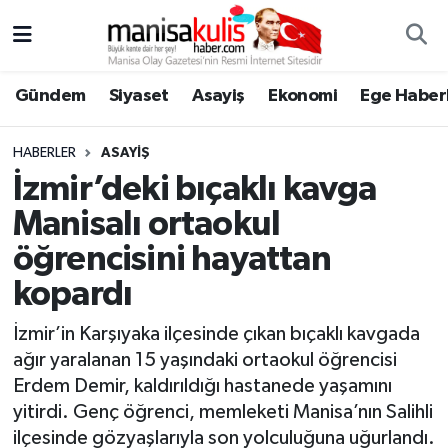
Asayiş
Yunusemre Nöbetçi Eczaneler
Gündem
Siyaset
Asayiş
Ekonomi
Ege Haberl
Ege Haberleri
Yunusemre Hava Durumu
HABERLER
ASAYIŞ
Ekonomi
Yunusemre Trafik Yoğunluk Haritası
İzmir’deki bıçaklı kavga
Manisalı ortaokul
Genel
Süper Lig Puan Durumu ve Fikstür
öğrencisini hayattan
Gündem
Tüm Manşetler
kopardı
Resmi İlan
Son Dakika Haberleri
İzmir’in Karşıyaka ilçesinde çıkan bıçaklı kavgada
ağır yaralanan 15 yaşındaki ortaokul öğrencisi
Siyaset
Haber Arşivi
Erdem Demir, kaldırıldığı hastanede yaşamını
yitirdi. Genç öğrenci, memleketi Manisa’nın Salihli
Spor
ilçesinde gözyaşlarıyla son yolculuğuna uğurlandı.