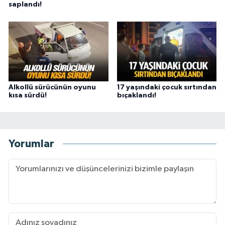
saplandı!
Alkollü sürücünün oyunu
17 yaşındaki çocuk sırtından
kısa sürdü!
bıçaklandı!
Yorumlar