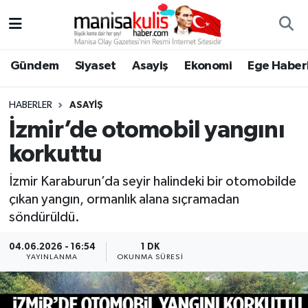
Asayiş
Yunusemre Nöbetçi Eczaneler
Gündem
Siyaset
Asayiş
Ekonomi
Ege Haberl
Ege Haberleri
Yunusemre Hava Durumu
HABERLER
ASAYIŞ
Ekonomi
Yunusemre Trafik Yoğunluk Haritası
İzmir’de otomobil yangını
korkuttu
Genel
Süper Lig Puan Durumu ve Fikstür
İzmir Karaburun’da seyir halindeki bir otomobilde
Gündem
Tüm Manşetler
çıkan yangın, ormanlık alana sıçramadan
söndürüldü.
Resmi İlan
Son Dakika Haberleri
04.06.2026 - 16:54
1 DK
YAYINLANMA
OKUNMA SÜRESI
Siyaset
Haber Arşivi
Spor