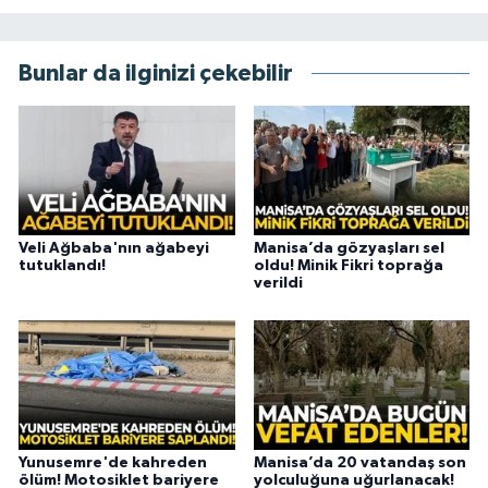
Bunlar da ilginizi çekebilir
Veli Ağbaba'nın ağabeyi
Manisa’da gözyaşları sel
tutuklandı!
oldu! Minik Fikri toprağa
verildi
Yunusemre'de kahreden
Manisa’da 20 vatandaş son
ölüm! Motosiklet bariyere
yolculuğuna uğurlanacak!