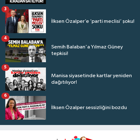
3
İlksen Özalper’e ‘parti meclisi’ şoku!
4
Semih Balaban'a Yılmaz Güney
tepkisi!
5
Manisa siyasetinde kartlar yeniden
dağıtılıyor!
6
İlksen Özalper sessizliğini bozdu