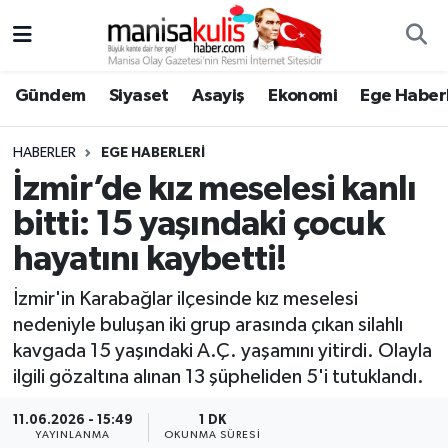
Asayiş
Yunusemre Nöbetçi Eczaneler
Gündem
Siyaset
Asayiş
Ekonomi
Ege Haberl
Ege Haberleri
Yunusemre Hava Durumu
HABERLER
EGE HABERLERI
Ekonomi
Yunusemre Trafik Yoğunluk Haritası
İzmir’de kız meselesi kanlı
bitti: 15 yaşındaki çocuk
Genel
Süper Lig Puan Durumu ve Fikstür
hayatını kaybetti!
Gündem
Tüm Manşetler
İzmir'in Karabağlar ilçesinde kız meselesi
nedeniyle buluşan iki grup arasında çıkan silahlı
Resmi İlan
Son Dakika Haberleri
kavgada 15 yaşındaki A.Ç. yaşamını yitirdi. Olayla
ilgili gözaltına alınan 13 şüpheliden 5'i tutuklandı.
Siyaset
Haber Arşivi
11.06.2026 - 15:49
1 DK
Spor
YAYINLANMA
OKUNMA SÜRESI