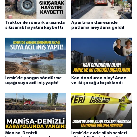
Traktör ile römork arasında
Apartman dairesinde
sıkışarak hayatını kaybetti
patlama meydana geldi!
İzmir’de yangın söndürme
Kan donduran olay! Anne
uçağı suya acil iniş yaptı!
ve iki çocuğu bıçaklandı
Manisa-Denizli
İzmir’de evde silah sesleri