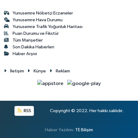
Yunusemre Nöbetçi Eczaneler
Yunusemre Hava Durumu
Yunusemre Trafik Yoğunluk Haritası
Puan Durumu ve Fikstür
Tüm Manşetler
Son Dakika Haberleri
Haber Arşivi
İletişim
Künye
Reklam
RSS
Copyright © 2022. Her hakkı saklıdır.
Haber Yazılımı:
TE Bilişim