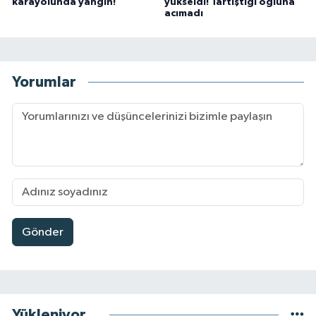
karayolunda yangın!
yükseldi! Tartıştığı oğluna
acımadı
Yorumlar
Gönder
Yükleniyor...