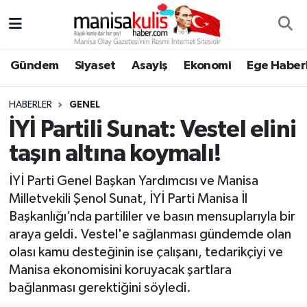
Asayiş
Yunusemre Nöbetçi Eczaneler
Gündem
Siyaset
Asayiş
Ekonomi
Ege Haberl
Ege Haberleri
Yunusemre Hava Durumu
HABERLER
GENEL
Ekonomi
Yunusemre Trafik Yoğunluk Haritası
İYİ Partili Sunat: Vestel elini
taşın altına koymalı!
Genel
Süper Lig Puan Durumu ve Fikstür
İYİ Parti Genel Başkan Yardımcısı ve Manisa
Gündem
Tüm Manşetler
Milletvekili Şenol Sunat, İYİ Parti Manisa İl
Başkanlığı’nda partililer ve basın mensuplarıyla bir
Resmi İlan
Son Dakika Haberleri
araya geldi. Vestel'e sağlanması gündemde olan
olası kamu desteğinin ise çalışanı, tedarikçiyi ve
Siyaset
Haber Arşivi
Manisa ekonomisini koruyacak şartlara
bağlanması gerektiğini söyledi.
Spor