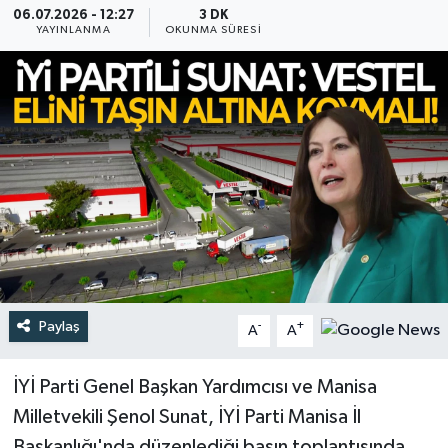
06.07.2026 - 12:27
3 DK
YAYINLANMA
OKUNMA SÜRESI
Türkiye
Yaşam
Paylaş
-
+
A
A
İYİ Parti Genel Başkan Yardımcısı ve Manisa
Milletvekili Şenol Sunat, İYİ Parti Manisa İl
Başkanlığı'nda düzenlediği basın toplantısında