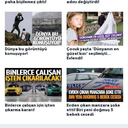
paha biçilemez çıktı!
adını değiştirdi!
Dünya bu görüntüyü
Çocuk yaşta ‘Dünyanın en
konuşuyor!
güzel kızı’ seçilmişti…
Evlendi!
Binlerce çalışan için işten
Evden çıkan manzara şoke
çıkarma kararı!
etti! Biri yeni doğmuş 5
bebek cesedi