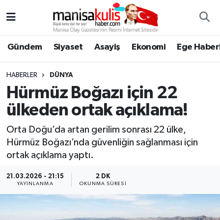
Asayiş
Yunusemre Nöbetçi Eczaneler
Gündem
Siyaset
Asayiş
Ekonomi
Ege Haberl
Ege Haberleri
Yunusemre Hava Durumu
HABERLER
DÜNYA
Ekonomi
Yunusemre Trafik Yoğunluk Haritası
Hürmüz Boğazı için 22
ülkeden ortak açıklama!
Genel
Süper Lig Puan Durumu ve Fikstür
Orta Doğu’da artan gerilim sonrası 22 ülke,
Gündem
Tüm Manşetler
Hürmüz Boğazı’nda güvenliğin sağlanması için
ortak açıklama yaptı.
Resmi İlan
Son Dakika Haberleri
21.03.2026 - 21:15
2 DK
YAYINLANMA
OKUNMA SÜRESI
Siyaset
Haber Arşivi
Spor