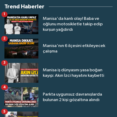
Trend Haberler
1
Manisa'da kanlı olay! Baba ve
oğlunu motosikletle takip edip
kurşun yağdırdı
2
Manisa'nın 6 ilçesini etkileyecek
çalışma
3
Manisa iş dünyasını yasa boğan
kayıp: Akın İzci hayatını kaybetti
4
Parkta uygunsuz davranışlarda
bulunan 2 kişi gözaltına alındı
5