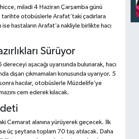
ilhicce, miladi 4 Haziran Çarşamba günü
 tarihte otobüslerle Arafat’taki çadırlara
e hastaların Arafat’a nakliyle birlikte hacı
zırlıkları Sürüyor
 45 dereceyi aşacağı uyarısında bulunarak, hacı
ında dışarı çıkmamaları konusunda uyarıyor. 5
onra hacılar, otobüslerle Müzdelife’ye
azını cem ederek kılacak.
deti
aki Cemarat alanına yürüyerek geçecek. İlk
ise üç şeytana toplam 70 taş atılacak. Daha