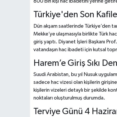
800 bin kişi hac ibadetini yerine geti
Türkiye'den Son Kafil
Dün akşam saatlerinde Türkiye’den tari
Mekke’ye ulaşmasıyla birlikte Türk ha
giriş yaptı. Diyanet İşleri Başkanı Prof
vatandaşın hac ibadeti için kutsal topra
Harem’e Giriş Sıkı De
Suudi Arabistan, bu yıl Nusuk uygula
sadece hac vizesi olan kişilerin girişin
kişilerin vizeleri detaylı bir şekilde k
noktaları oluşturulmuş durumda.
Terviye Günü 4 Hazira