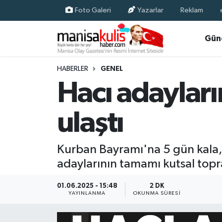
Foto Galeri
Yazarlar
Reklam
Asayiş
Yunusemre Nöbetçi Eczaneler
Gün
Ege Haberleri
Yunusemre Hava Durumu
HABERLER
GENEL
Hacı adaylar
Ekonomi
Yunusemre Trafik Yoğunluk Haritası
ulaştı
Genel
Süper Lig Puan Durumu ve Fikstür
Gündem
Tüm Manşetler
Kurban Bayramı'na 5 gün kala, 
adaylarının tamamı kutsal topra
Resmi İlan
Son Dakika Haberleri
01.06.2025 - 15:48
2 DK
Siyaset
Haber Arşivi
YAYINLANMA
OKUNMA SÜRESI
Spor