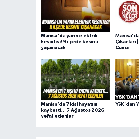
Manisa'da yarın elektrik
Manisa'd
kesintisi! 9 ilçede kesinti
Çıkanları
yaşanacak
Cuma
Manisa’da 7 kişi hayatını
YSK'dan YE
kaybetti... 7 Ağustos 2026
vefat edenler