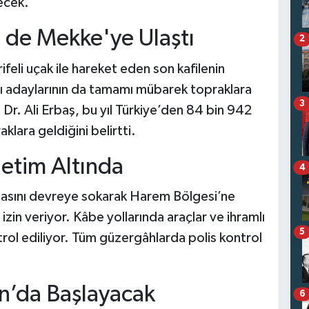
recek.
e de Mekke'ye Ulaştı
2
feli uçak ile hareket eden son kafilenin
cı adaylarının da tamamı mübarek topraklara
3
. Dr. Ali Erbaş, bu yıl Türkiye’den 84 bin 942
klara geldiğini belirtti.
netim Altında
4
masını devreye sokarak Harem Bölgesi’ne
e izin veriyor. Kâbe yollarında araçlar ve ihramlı
5
ontrol ediliyor. Tüm güzergâhlarda polis kontrol
n’da Başlayacak
6