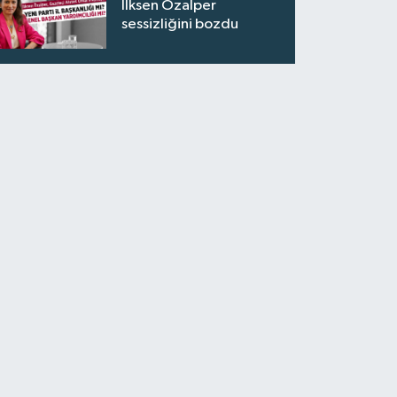
İlksen Özalper
sessizliğini bozdu