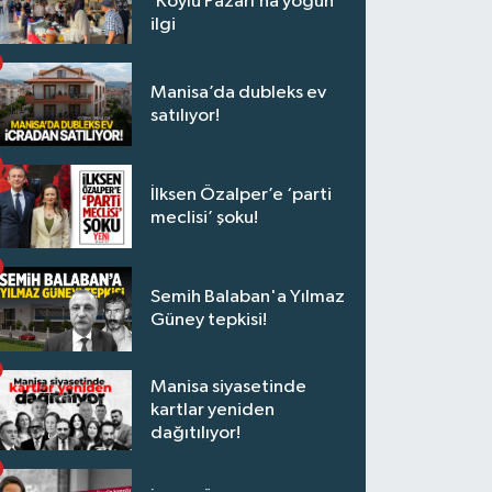
‘Köylü Pazarı’na yoğun
ilgi
Manisa’da dubleks ev
satılıyor!
İlksen Özalper’e ‘parti
meclisi’ şoku!
Semih Balaban'a Yılmaz
Güney tepkisi!
Manisa siyasetinde
kartlar yeniden
dağıtılıyor!