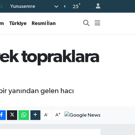
.2
°
Yunusemre
25
17
am
Türkiye
Resmi İlan
27
35
59
ek topraklara
19
bir yanından gelen hacı
-
+
A
A