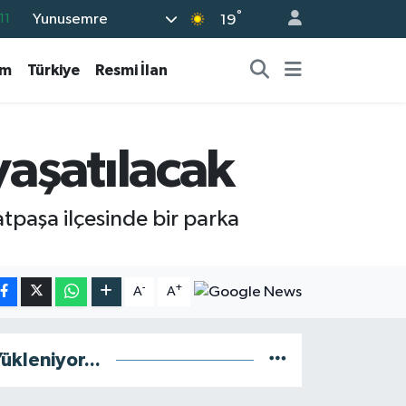
°
Yunusemre
11
19
18
am
Türkiye
Resmi İlan
32
38
03
yaşatılacak
14
tpaşa ilçesinde bir parka
-
+
A
A
ükleniyor...