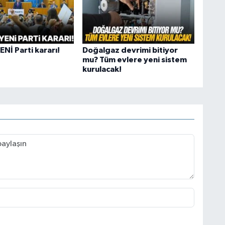
Nİ Parti kararı!
Doğalgaz devrimi bitiyor
mu? Tüm evlere yeni sistem
kurulacak!