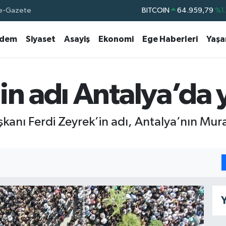
e-Gazete
BITCOIN
64.959,79
%1.
DOLAR
47,7436
%0.
dem
Siyaset
Asayiş
Ekonomi
Ege Haberleri
Yaş
EURO
55,2510
%0.
STERLİN
64,4811
%0.
GRAM ALTIN
6660.55
%0.
in adı Antalya’da 
BİST100
13.779
%-
kanı Ferdi Zeyrek’in adı, Antalya’nın Mura
Y