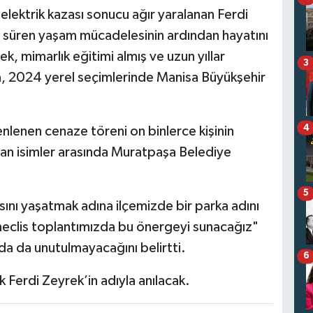
elektrik kazası sonucu ağır yaralanan Ferdi
t süren yaşam mücadelesinin ardından hayatını
, mimarlık eğitimi almış ve uzun yıllar
3
a, 2024 yerel seçimlerinde Manisa Büyükşehir
4
lenen cenaze töreni on binlerce kişinin
ılan isimler arasında Muratpaşa Belediye
5
sını yaşatmak adına ilçemizde bir parka adını
clis toplantımızda bu önergeyi sunacağız"
da da unutulmayacağını belirtti.
6
 Ferdi Zeyrek’in adıyla anılacak.