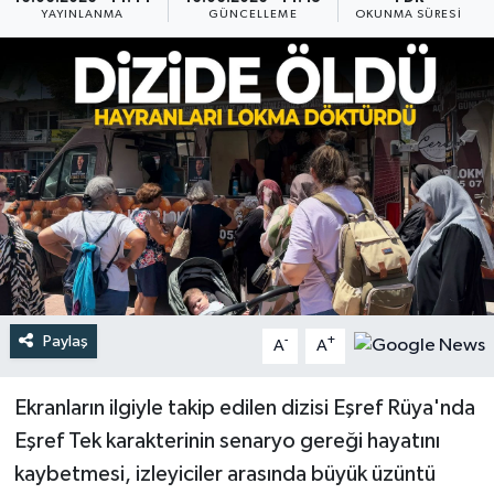
YAYINLANMA
GÜNCELLEME
OKUNMA SÜRESI
Türkiye
Yaşam
Paylaş
-
+
A
A
Ekranların ilgiyle takip edilen dizisi Eşref Rüya'nda
Eşref Tek karakterinin senaryo gereği hayatını
kaybetmesi, izleyiciler arasında büyük üzüntü