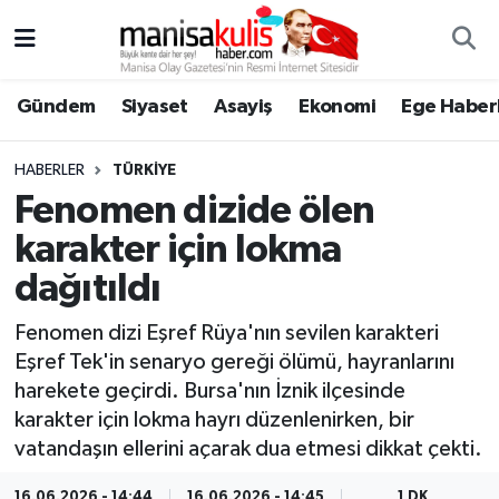
Asayiş
Yunusemre Nöbetçi Eczaneler
Gündem
Siyaset
Asayiş
Ekonomi
Ege Haberl
Ege Haberleri
Yunusemre Hava Durumu
HABERLER
TÜRKIYE
Ekonomi
Yunusemre Trafik Yoğunluk Haritası
Fenomen dizide ölen
karakter için lokma
Genel
Süper Lig Puan Durumu ve Fikstür
dağıtıldı
Gündem
Tüm Manşetler
Fenomen dizi Eşref Rüya'nın sevilen karakteri
Eşref Tek'in senaryo gereği ölümü, hayranlarını
Resmi İlan
Son Dakika Haberleri
harekete geçirdi. Bursa'nın İznik ilçesinde
karakter için lokma hayrı düzenlenirken, bir
Siyaset
Haber Arşivi
vatandaşın ellerini açarak dua etmesi dikkat çekti.
Spor
16.06.2026 - 14:44
16.06.2026 - 14:45
1 DK