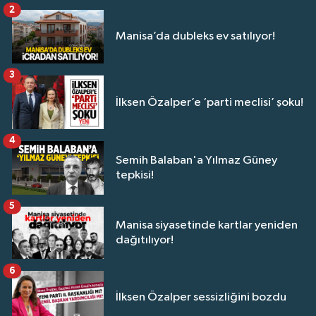
2
Manisa’da dubleks ev satılıyor!
3
İlksen Özalper’e ‘parti meclisi’ şoku!
4
Semih Balaban'a Yılmaz Güney
tepkisi!
5
Manisa siyasetinde kartlar yeniden
dağıtılıyor!
6
İlksen Özalper sessizliğini bozdu