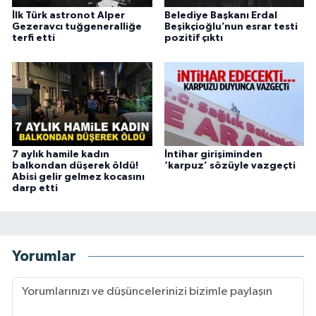
İlk Türk astronot Alper
Belediye Başkanı Erdal
Gezeravcı tuğgeneralliğe
Beşikçioğlu’nun esrar testi
terfi etti
pozitif çıktı
7 aylık hamile kadın
İntihar girişiminden
balkondan düşerek öldü!
‘karpuz’ sözüyle vazgeçti
Abisi gelir gelmez kocasını
darp etti
Yorumlar