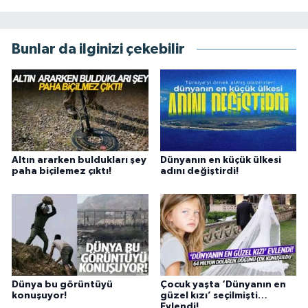
Bunlar da ilginizi çekebilir
Altın ararken buldukları şey
Dünyanın en küçük ülkesi
paha biçilemez çıktı!
adını değiştirdi!
Dünya bu görüntüyü
Çocuk yaşta ‘Dünyanın en
konuşuyor!
güzel kızı’ seçilmişti…
Evlendi!