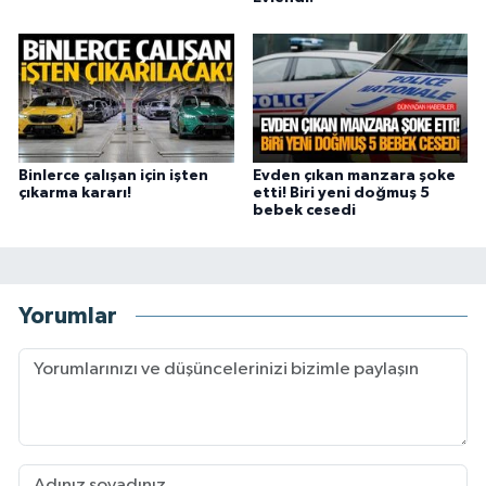
Binlerce çalışan için işten
Evden çıkan manzara şoke
çıkarma kararı!
etti! Biri yeni doğmuş 5
bebek cesedi
Yorumlar