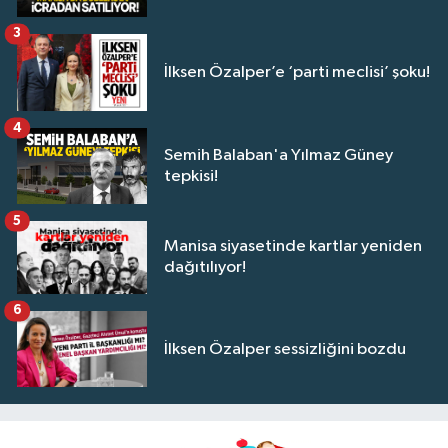
3
İlksen Özalper’e ‘parti meclisi’ şoku!
4
Semih Balaban'a Yılmaz Güney
tepkisi!
5
Manisa siyasetinde kartlar yeniden
dağıtılıyor!
6
İlksen Özalper sessizliğini bozdu