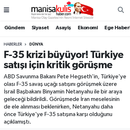
Asayiş
Yunusemre Nöbetçi Eczaneler
Gündem
Siyaset
Asayiş
Ekonomi
Ege Haberl
Ege Haberleri
Yunusemre Hava Durumu
HABERLER
DÜNYA
Ekonomi
Yunusemre Trafik Yoğunluk Haritası
F-35 krizi büyüyor! Türkiye
satışı için kritik görüşme
Genel
Süper Lig Puan Durumu ve Fikstür
ABD Savunma Bakanı Pete Hegseth'in, Türkiye'ye
Gündem
Tüm Manşetler
olası F-35 savaş uçağı satışını görüşmek üzere
İsrail Başbakanı Binyamin Netanyahu ile bir araya
Resmi İlan
Son Dakika Haberleri
geleceği bildirildi. Görüşmede İran meselesinin
de ele alınması beklenirken, Netanyahu daha
Siyaset
Haber Arşivi
önce Türkiye'ye F-35 satışına karşı olduğunu
açıklamıştı.
Spor