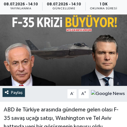
08.07.2026 - 14:10
08.07.2026 - 14:10
1 DK
YAYINLANMA
GÜNCELLEME
OKUNMA SÜRESI
Türkiye
Yaşam
Paylaş
-
+
A
A
ABD ile Türkiye arasında gündeme gelen olası F-
35 savaş uçağı satışı, Washington ve Tel Aviv
hattında yeni bir görüşmenin konusu oldu.