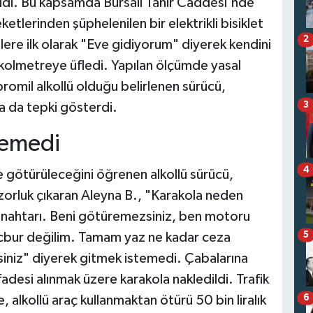
ildi. Bu kapsamda Bursalı Tahir Caddesi'nde
tlerinden şüphelenilen bir elektrikli bisiklet
2
ere ilk olarak "Eve gidiyorum" diyerek kendini
kolmetreye üfledi. Yapılan ölçümde yasal
promil alkollü olduğu belirlenen sürücü,
3
a da tepki gösterdi.
yemedi
4
 götürüleceğini öğrenen alkollü sürücü,
 zorluk çıkaran Aleyna B., "Karakola neden
 anahtarı. Beni götüremezsiniz, ben motoru
5
ecbur değilim. Tamam yaz ne kadar ceza
niz" diyerek gitmek istemedi. Çabalarına
fadesi alınmak üzere karakola nakledildi. Trafik
6
 alkollü araç kullanmaktan ötürü 50 bin liralık