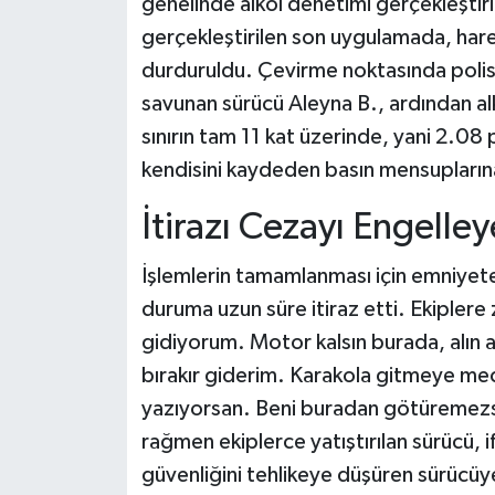
genelinde alkol denetimi gerçekleştir
gerçekleştirilen son uygulamada, hareke
durduruldu. Çevirme noktasında polisl
savunan sürücü Aleyna B., ardından al
sınırın tam 11 kat üzerinde, yani 2.08 
kendisini kaydeden basın mensupların
İtirazı Cezayı Engelle
İşlemlerin tamamlanması için emniyete
duruma uzun süre itiraz etti. Ekiplere
gidiyorum. Motor kalsın burada, alın
bırakır giderim. Karakola gitmeye m
yazıyorsan. Beni buradan götüremezsi
rağmen ekiplerce yatıştırılan sürücü, i
güvenliğini tehlikeye düşüren sürücüye,