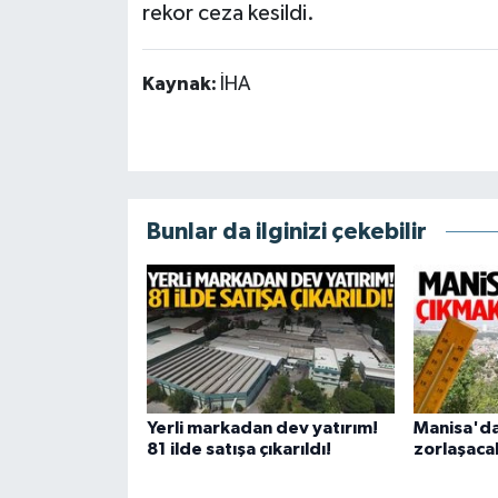
rekor ceza kesildi.
Kaynak:
İHA
Bunlar da ilginizi çekebilir
Yerli markadan dev yatırım!
Manisa'da
81 ilde satışa çıkarıldı!
zorlaşaca