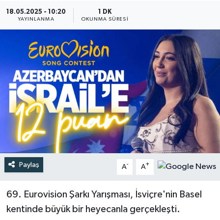
18.05.2025 - 10:20
1 DK
Türkiye
YAYINLANMA
OKUNMA SÜRESI
Yaşam
Paylaş
-
+
A
A
69. Eurovision Şarkı Yarışması, İsviçre'nin Basel
kentinde büyük bir heyecanla gerçekleşti.