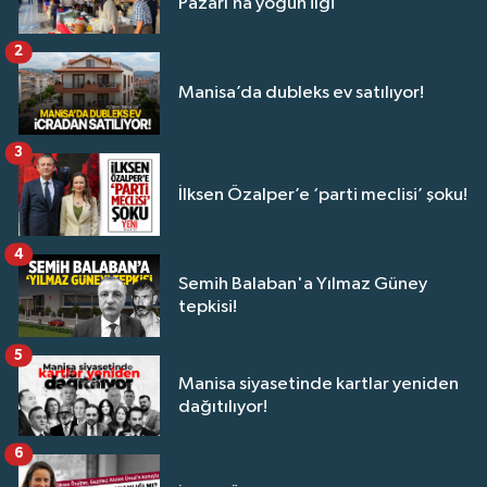
Pazarı’na yoğun ilgi
2
Manisa’da dubleks ev satılıyor!
3
İlksen Özalper’e ‘parti meclisi’ şoku!
4
Semih Balaban'a Yılmaz Güney
tepkisi!
5
Manisa siyasetinde kartlar yeniden
dağıtılıyor!
6