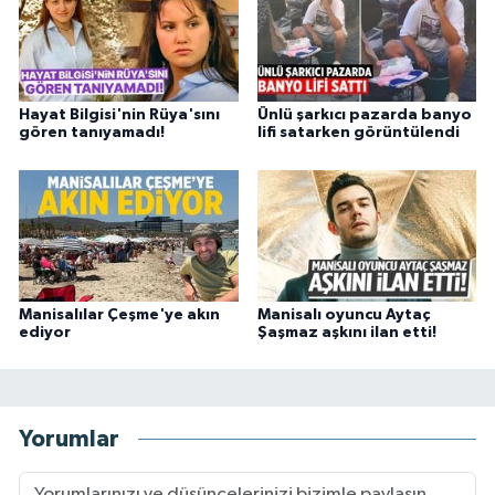
Hayat Bilgisi'nin Rüya'sını
Ünlü şarkıcı pazarda banyo
gören tanıyamadı!
lifi satarken görüntülendi
Manisalılar Çeşme'ye akın
Manisalı oyuncu Aytaç
ediyor
Şaşmaz aşkını ilan etti!
Yorumlar