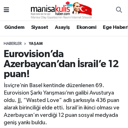
Asayiş
Yunusemre Nöbetçi Eczaneler
Gündem
Siyaset
Asayiş
Ekonomi
Ege Haberl
Ege Haberleri
Yunusemre Hava Durumu
HABERLER
YAŞAM
Ekonomi
Yunusemre Trafik Yoğunluk Haritası
Eurovision’da
Azerbaycan’dan İsrail’e 12
Genel
Süper Lig Puan Durumu ve Fikstür
puan!
Gündem
Tüm Manşetler
İsviçre’nin Basel kentinde düzenlenen 69.
Eurovision Şarkı Yarışması’nın galibi Avusturya
Resmi İlan
Son Dakika Haberleri
oldu. JJ, “Wasted Love” adlı şarkısıyla 436 puan
alarak birinciliği elde etti. İsrail’in ikinci olması ve
Siyaset
Haber Arşivi
Azerbaycan’ın verdiği 12 puan sosyal medyada
geniş yankı buldu.
Spor