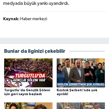
medyada büyük yankı uyandırdı.
Kaynak:
Haber merkezi
Bunlar da ilginizi çekebilir
Turgutlu'da Gençlik Şöleni
Kızılcık Şerbeti'nde şok
için geri sayım başladı
ayrılık!