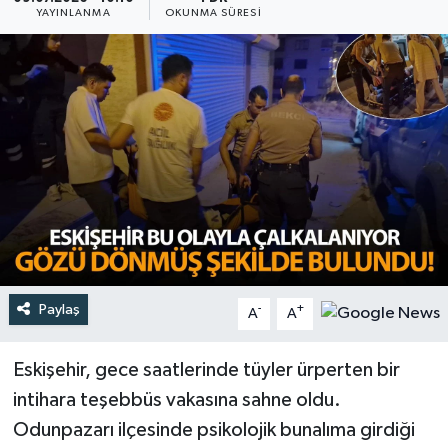
YAYINLANMA
OKUNMA SÜRESI
Türkiye
Yaşam
Paylaş
-
+
A
A
Eskişehir, gece saatlerinde tüyler ürperten bir
intihara teşebbüs vakasına sahne oldu.
Odunpazarı ilçesinde psikolojik bunalıma girdiği