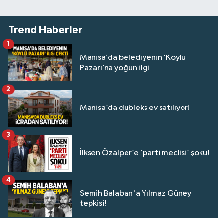
Trend Haberler
1
Manisa’da belediyenin ‘Köylü
Pazarı’na yoğun ilgi
2
Manisa’da dubleks ev satılıyor!
3
İlksen Özalper’e ‘parti meclisi’ şoku!
4
Semih Balaban'a Yılmaz Güney
tepkisi!