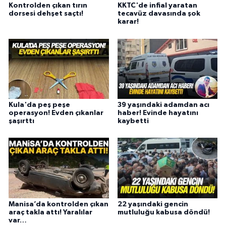
Kontrolden çıkan tırın
KKTC'de infial yaratan
dorsesi dehşet saçtı!
tecavüz davasında şok
karar!
Kula'da peş peşe
39 yaşındaki adamdan acı
operasyon! Evden çıkanlar
haber! Evinde hayatını
şaşırttı
kaybetti
Manisa’da kontrolden çıkan
22 yaşındaki gencin
araç takla attı! Yaralılar
mutluluğu kabusa döndü!
var…