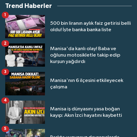
Trend Haberler
1
500 bin liranın aylık faiz getirisi belli
oldu! İşte banka banka liste
2
Manisa'da kanlı olay! Baba ve
oğlunu motosikletle takip edip
kurşun yağdırdı
3
Manisa'nın 6 ilçesini etkileyecek
çalışma
4
Manisa iş dünyasını yasa boğan
kayıp: Akın İzci hayatını kaybetti
5