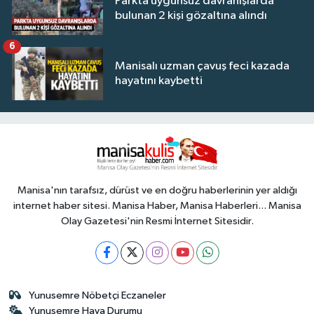
Parkta uygunsuz davranışlarda
bulunan 2 kişi gözaltına alındı
6
Manisalı uzman çavuş feci kazada
hayatını kaybetti
Manisa'nın tarafsız, dürüst ve en doğru haberlerinin yer aldığı
internet haber sitesi. Manisa Haber, Manisa Haberleri... Manisa
Olay Gazetesi'nin Resmi İnternet Sitesidir.
Yunusemre Nöbetçi Eczaneler
Yunusemre Hava Durumu