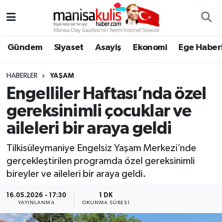
Asayiş
Yunusemre Nöbetçi Eczaneler
Gündem
Siyaset
Asayiş
Ekonomi
Ege Haberl
Ege Haberleri
Yunusemre Hava Durumu
HABERLER
YAŞAM
Ekonomi
Yunusemre Trafik Yoğunluk Haritası
Engelliler Haftası’nda özel
gereksinimli çocuklar ve
Genel
Süper Lig Puan Durumu ve Fikstür
aileleri bir araya geldi
Gündem
Tüm Manşetler
Tilkisüleymaniye Engelsiz Yaşam Merkezi’nde
gerçekleştirilen programda özel gereksinimli
Resmi İlan
Son Dakika Haberleri
bireyler ve aileleri bir araya geldi.
Siyaset
Haber Arşivi
16.05.2026 - 17:30
1 DK
YAYINLANMA
OKUNMA SÜRESI
Spor