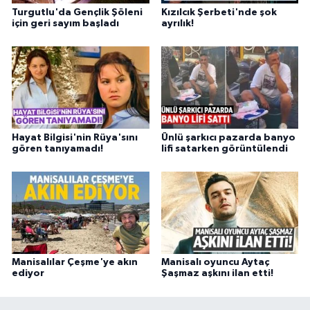
Turgutlu'da Gençlik Şöleni
Kızılcık Şerbeti'nde şok
için geri sayım başladı
ayrılık!
Hayat Bilgisi'nin Rüya'sını
Ünlü şarkıcı pazarda banyo
gören tanıyamadı!
lifi satarken görüntülendi
Manisalılar Çeşme'ye akın
Manisalı oyuncu Aytaç
ediyor
Şaşmaz aşkını ilan etti!