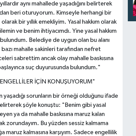
ıllardır aynı mahallede yaşadığını belirterek
ndan beri oturuyorum. Kimseyle herhangi bir
larak bir yıllık emekliyim. Yasal hakkım olarak
Ailemin ve benim ihtiyacımdı. Yine yasal hakkım
 bulundum. Belediye de uygun olan bu alanı
 bazı mahalle sakinleri tarafından nefret
celeri sabrettim ancak olay mahalle baskısına
a başlayınca suç duyurusunda bulundum."
M ENGELLİLER İÇİN KONUŞUYORUM"
ın yaşadığı sorunların bir örneği olduğunu ifade
lirterek şöyle konuştu: "Benim gibi yasal
yen ya da mahalle baskısına maruz kalan
olmak zorundayım. Bu yüzden sessiz kalmama
ılığa maruz kalmasına karşıyım. Sadece engellilik