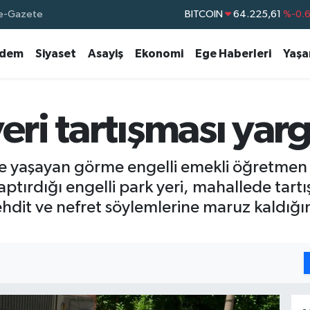
e-Gazete
DOLAR
47,7143
%0.
EURO
55,0317
%-0.
dem
Siyaset
Asayiş
Ekonomi
Ege Haberleri
Yaş
STERLİN
64,2463
%0.
GRAM ALTIN
6510.40
%0.4
eri tartışması yarg
BİST100
13.799
%7
de yaşayan görme engelli emekli öğretme
ptırdığı engelli park yeri, mahallede tar
 tehdit ve nefret söylemlerine maruz kaldığ