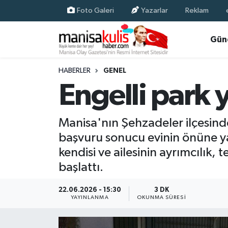
Foto Galeri
Yazarlar
Reklam
Asayiş
Yunusemre Nöbetçi Eczaneler
Gün
Ege Haberleri
Yunusemre Hava Durumu
HABERLER
GENEL
Engelli park y
Ekonomi
Yunusemre Trafik Yoğunluk Haritası
Genel
Süper Lig Puan Durumu ve Fikstür
Manisa'nın Şehzadeler ilçesin
başvuru sonucu evinin önüne ya
Gündem
Tüm Manşetler
kendisi ve ailesinin ayrımcılık,
başlattı.
Resmi İlan
Son Dakika Haberleri
22.06.2026 - 15:30
3 DK
Siyaset
Haber Arşivi
YAYINLANMA
OKUNMA SÜRESI
Spor