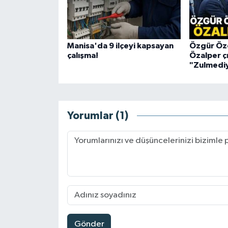
Manisa'da 9 ilçeyi kapsayan
Özgür Öze
çalışma!
Özalper çı
"Zulmediy
Yorumlar (1)
Gönder