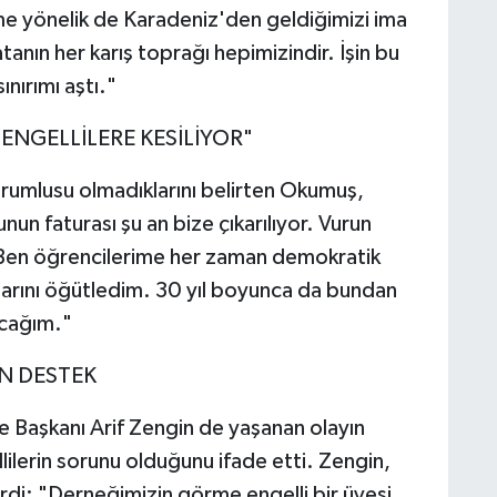
e yönelik de Karadeniz'den geldiğimizi ima
anın her karış toprağı hepimizindir. İşin bu
nırımı aştı."
ENGELLİLERE KESİLİYOR"
umlusu olmadıklarını belirten Okumuş,
nun faturası şu an bize çıkarılıyor. Vurun
r. Ben öğrencilerime her zaman demokratik
larını öğütledim. 30 yıl boyunca da bundan
cağım."
N DESTEK
 Başkanı Arif Zengin de yaşanan olayın
llilerin sorunu olduğunu ifade etti. Zengin,
rdi: "Derneğimizin görme engelli bir üyesi