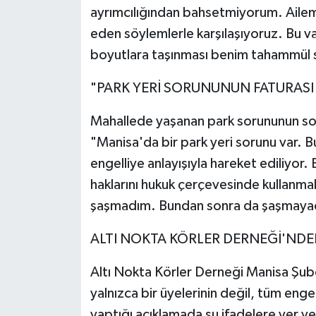
ayrımcılığından bahsetmiyorum. Ailem
eden söylemlerle karşılaşıyoruz. Bu vat
boyutlara taşınması benim tahammül sı
"PARK YERİ SORUNUNUN FATURASI 
Mahallede yaşanan park sorununun sor
"Manisa'da bir park yeri sorunu var. Bu
engelliye anlayışıyla hareket ediliyo
haklarını hukuk çerçevesinde kullanma
şaşmadım. Bundan sonra da şaşmaya
ALTI NOKTA KÖRLER DERNEĞİ'NDE
Altı Nokta Körler Derneği Manisa Şube
yalnızca bir üyelerinin değil, tüm enge
yaptığı açıklamada şu ifadelere yer ve