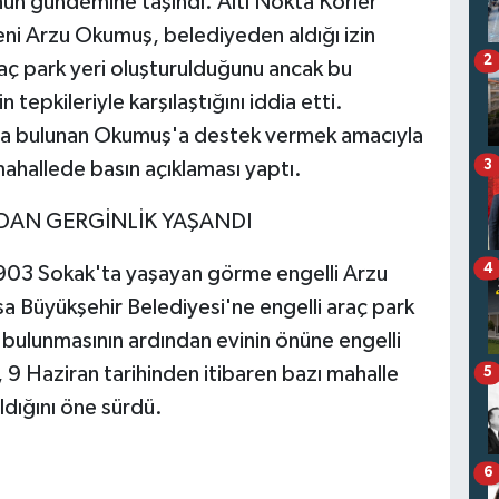
un gündemine taşındı. Altı Nokta Körler
ni Arzu Okumuş, belediyeden aldığı izin
2
aç park yeri oluşturulduğunu ancak bu
 tepkileriyle karşılaştığını iddia etti.
da bulunan Okumuş'a destek vermek amacıyla
3
mahallede basın açıklaması yaptı.
NDAN GERGİNLİK YAŞANDI
4
2903 Sokak'ta yaşayan görme engelli Arzu
sa Büyükşehir Belediyesi'ne engelli araç park
 bulunmasının ardından evinin önüne engelli
 9 Haziran tarihinden itibaren bazı mahalle
5
aldığını öne sürdü.
6