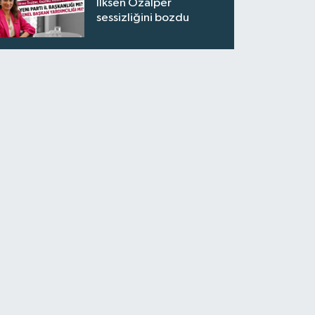
İlksen Özalper
sessizliğini bozdu