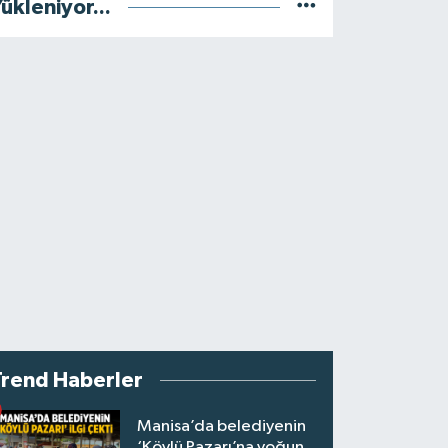
ükleniyor...
Trend Haberler
Manisa’da belediyenin
‘Köylü Pazarı’na yoğun