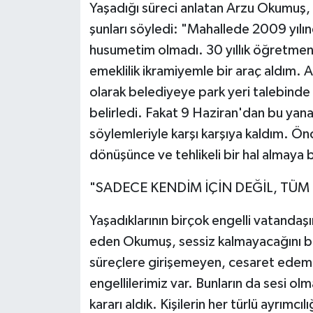
Yaşadığı süreci anlatan Arzu Okumuş, y
şunları söyledi: "Mahallede 2009 yılı
husumetim olmadı. 30 yıllık öğretmen o
emeklilik ikramiyemle bir araç aldım. 
olarak belediyeye park yeri talebinde
belirledi. Fakat 9 Haziran'dan bu yana
söylemleriyle karşı karşıya kaldım. Ön
dönüşünce ve tehlikeli bir hal almay
"SADECE KENDİM İÇİN DEĞİL, TÜ
Yaşadıklarının birçok engelli vatandaş
eden Okumuş, sessiz kalmayacağını be
süreçlere girişemeyen, cesaret edeme
engellilerimiz var. Bunların da sesi 
kararı aldık. Kişilerin her türlü ayrımc