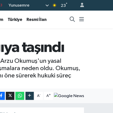
°
Yunusemre
23
16
02
am
Türkiye
Resmi İlan
07
5
ıya taşındı
0
n Arzu Okumuş'un yasal
tışmalara neden oldu. Okumuş,
ını öne sürerek hukuki süreç
-
+
A
A