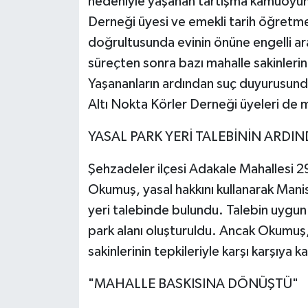
nedeniyle yaşanan tartışma kamuoyun
Derneği üyesi ve emekli tarih öğretme
doğrultusunda evinin önüne engelli ar
süreçten sonra bazı mahalle sakinlerinin
Yaşananların ardından suç duyurusun
Altı Nokta Körler Derneği üyeleri de 
YASAL PARK YERİ TALEBİNİN ARDI
Şehzadeler ilçesi Adakale Mahallesi 
Okumuş, yasal hakkını kullanarak Mani
yeri talebinde bulundu. Talebin uygun
park alanı oluşturuldu. Ancak Okumuş,
sakinlerinin tepkileriyle karşı karşıya k
"MAHALLE BASKISINA DÖNÜŞTÜ"