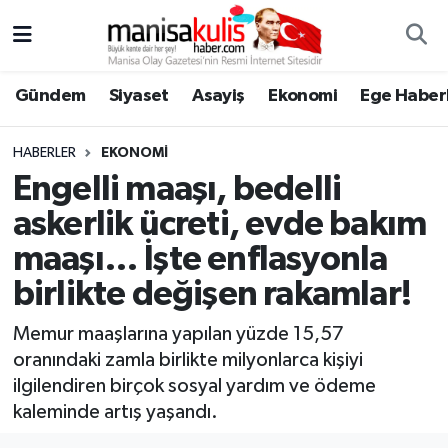
Asayiş
Yunusemre Nöbetçi Eczaneler
Gündem
Siyaset
Asayiş
Ekonomi
Ege Haberl
Ege Haberleri
Yunusemre Hava Durumu
HABERLER
EKONOMI
Ekonomi
Yunusemre Trafik Yoğunluk Haritası
Engelli maaşı, bedelli
askerlik ücreti, evde bakım
Genel
Süper Lig Puan Durumu ve Fikstür
maaşı… İşte enflasyonla
Gündem
Tüm Manşetler
birlikte değişen rakamlar!
Resmi İlan
Son Dakika Haberleri
Memur maaşlarına yapılan yüzde 15,57
oranındaki zamla birlikte milyonlarca kişiyi
Siyaset
Haber Arşivi
ilgilendiren birçok sosyal yardım ve ödeme
kaleminde artış yaşandı.
Spor