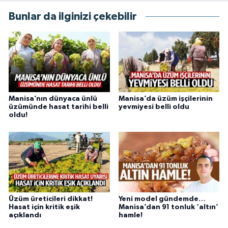
Bunlar da ilginizi çekebilir
Manisa’nın dünyaca ünlü
Manisa’da üzüm işçilerinin
üzümünde hasat tarihi belli
yevmiyesi belli oldu
oldu!
Üzüm üreticileri dikkat!
Yeni model gündemde…
Hasat için kritik eşik
Manisa’dan 91 tonluk ‘altın’
açıklandı
hamle!