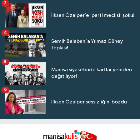
3
İlksen Özalper’e ‘parti meclisi’ şoku!
4
Semih Balaban'a Yılmaz Güney
tepkisi!
5
Manisa siyasetinde kartlar yeniden
dağıtılıyor!
6
İlksen Özalper sessizliğini bozdu