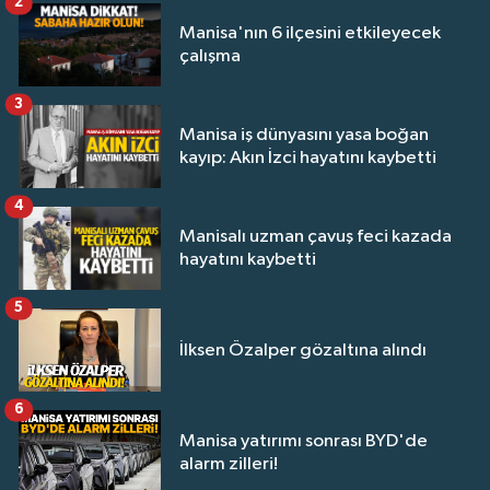
2
Manisa'nın 6 ilçesini etkileyecek
çalışma
3
Manisa iş dünyasını yasa boğan
kayıp: Akın İzci hayatını kaybetti
4
Manisalı uzman çavuş feci kazada
hayatını kaybetti
5
İlksen Özalper gözaltına alındı
6
Manisa yatırımı sonrası BYD'de
alarm zilleri!