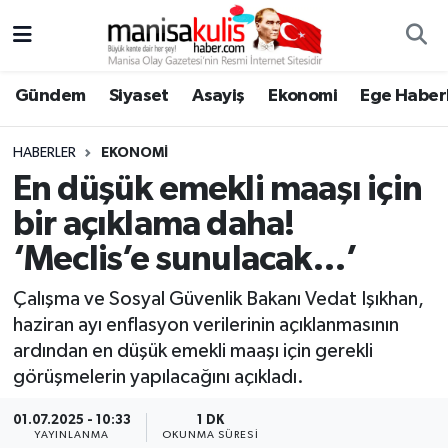
Asayiş
Yunusemre Nöbetçi Eczaneler
Gündem
Siyaset
Asayiş
Ekonomi
Ege Haberl
Ege Haberleri
Yunusemre Hava Durumu
HABERLER
EKONOMI
Ekonomi
Yunusemre Trafik Yoğunluk Haritası
En düşük emekli maaşı için
bir açıklama daha!
Genel
Süper Lig Puan Durumu ve Fikstür
‘Meclis’e sunulacak…’
Gündem
Tüm Manşetler
Çalışma ve Sosyal Güvenlik Bakanı Vedat Işıkhan,
haziran ayı enflasyon verilerinin açıklanmasının
Resmi İlan
Son Dakika Haberleri
ardından en düşük emekli maaşı için gerekli
görüşmelerin yapılacağını açıkladı.
Siyaset
Haber Arşivi
01.07.2025 - 10:33
1 DK
Spor
YAYINLANMA
OKUNMA SÜRESI