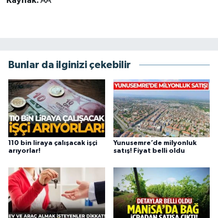
Kaynak:
AA
Bunlar da ilginizi çekebilir
110 bin liraya çalışacak işçi
Yunusemre’de milyonluk
arıyorlar!
satış! Fiyat belli oldu