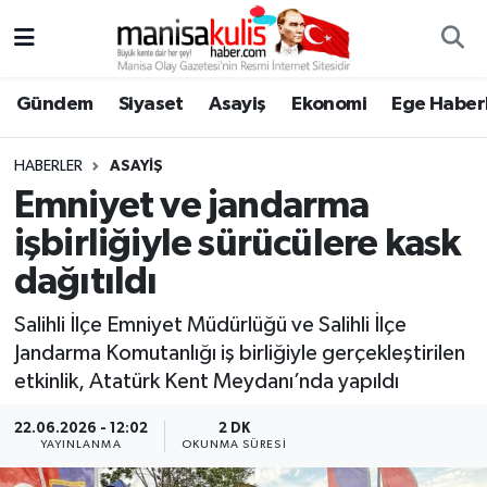
Asayiş
Yunusemre Nöbetçi Eczaneler
Gündem
Siyaset
Asayiş
Ekonomi
Ege Haberl
Ege Haberleri
Yunusemre Hava Durumu
HABERLER
ASAYIŞ
Ekonomi
Yunusemre Trafik Yoğunluk Haritası
Emniyet ve jandarma
işbirliğiyle sürücülere kask
Genel
Süper Lig Puan Durumu ve Fikstür
dağıtıldı
Gündem
Tüm Manşetler
Salihli İlçe Emniyet Müdürlüğü ve Salihli İlçe
Jandarma Komutanlığı iş birliğiyle gerçekleştirilen
Resmi İlan
Son Dakika Haberleri
etkinlik, Atatürk Kent Meydanı’nda yapıldı
Siyaset
Haber Arşivi
22.06.2026 - 12:02
2 DK
YAYINLANMA
OKUNMA SÜRESI
Spor