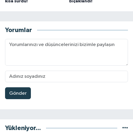
kısa sürdü!
bıçaklandı!
Yorumlar
Gönder
Yükleniyor...