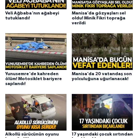
Veli Ağbaba'nın ağabeyi
Manisa’da gözyaşları sel
tutuklandı!
oldu! Minik Fikri toprağa
verildi
Yunusemre'de kahreden
Manisa’da 20 vatandaş son
ölüm! Motosiklet bariyere
yolculuğuna uğurlanacak!
saplandı!
Alkollü sürücünün oyunu
17 yaşındaki çocuk sırtından