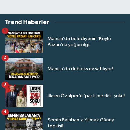
Trend Haberler
1
Manisa’da belediyenin ‘Köylü
Pazarı’na yoğun ilgi
2
Manisa’da dubleks ev satılıyor!
3
İlksen Özalper’e ‘parti meclisi’ şoku!
4
Semih Balaban'a Yılmaz Güney
tepkisi!