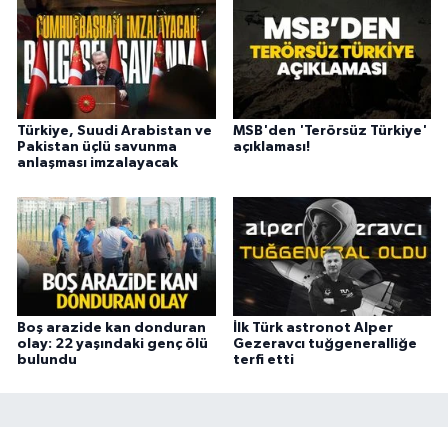
Türkiye, Suudi Arabistan ve
MSB'den 'Terörsüz Türkiye'
Pakistan üçlü savunma
açıklaması!
anlaşması imzalayacak
Boş arazide kan donduran
İlk Türk astronot Alper
olay: 22 yaşındaki genç ölü
Gezeravcı tuğgeneralliğe
bulundu
terfi etti