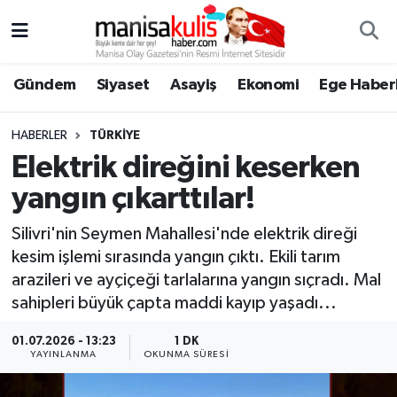
Asayiş
Yunusemre Nöbetçi Eczaneler
Gündem
Siyaset
Asayiş
Ekonomi
Ege Haberl
Ege Haberleri
Yunusemre Hava Durumu
HABERLER
TÜRKIYE
Ekonomi
Yunusemre Trafik Yoğunluk Haritası
Elektrik direğini keserken
yangın çıkarttılar!
Genel
Süper Lig Puan Durumu ve Fikstür
Silivri'nin Seymen Mahallesi'nde elektrik direği
Gündem
Tüm Manşetler
kesim işlemi sırasında yangın çıktı. Ekili tarım
arazileri ve ayçiçeği tarlalarına yangın sıçradı. Mal
Resmi İlan
Son Dakika Haberleri
sahipleri büyük çapta maddi kayıp yaşadı...
Siyaset
Haber Arşivi
01.07.2026 - 13:23
1 DK
YAYINLANMA
OKUNMA SÜRESI
Spor