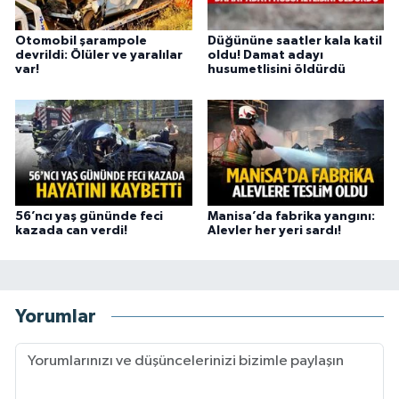
Otomobil şarampole
Düğününe saatler kala katil
devrildi: Ölüler ve yaralılar
oldu! Damat adayı
var!
husumetlisini öldürdü
56’ncı yaş gününde feci
Manisa’da fabrika yangını:
kazada can verdi!
Alevler her yeri sardı!
Yorumlar