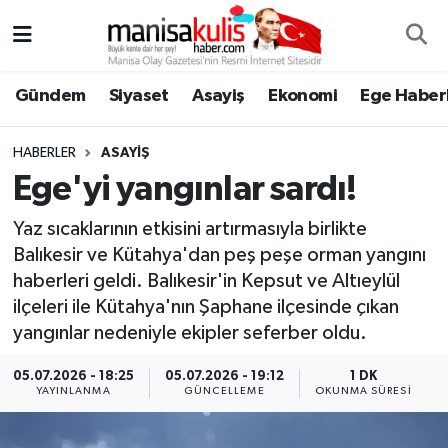
Asayiş
Yunusemre Nöbetçi Eczaneler
Gündem
Siyaset
Asayiş
Ekonomi
Ege Haberl
Ege Haberleri
Yunusemre Hava Durumu
HABERLER
ASAYIŞ
Ekonomi
Yunusemre Trafik Yoğunluk Haritası
Ege'yi yangınlar sardı!
Yaz sıcaklarının etkisini artırmasıyla birlikte
Genel
Süper Lig Puan Durumu ve Fikstür
Balıkesir ve Kütahya'dan peş peşe orman yangını
haberleri geldi. Balıkesir'in Kepsut ve Altıeylül
Gündem
Tüm Manşetler
ilçeleri ile Kütahya'nın Şaphane ilçesinde çıkan
Resmi İlan
Son Dakika Haberleri
yangınlar nedeniyle ekipler seferber oldu.
05.07.2026 - 18:25
05.07.2026 - 19:12
1 DK
Siyaset
Haber Arşivi
YAYINLANMA
GÜNCELLEME
OKUNMA SÜRESI
Spor