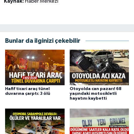
Kaynak:
Haber Merkezi
Bunlar da ilginizi çekebilir
Hafif ticari araç tünel
Otoyolda can pazarı! 68
duvarına çarptı: 3 ölü
yaşındaki motosikletli
hayatını kaybetti