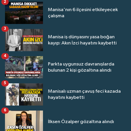
2
Manisa'nın 6 ilçesini etkileyecek
çalışma
3
Manisa iş dünyasını yasa boğan
kayıp: Akın İzci hayatını kaybetti
4
Parkta uygunsuz davranışlarda
bulunan 2 kişi gözaltına alındı
5
Manisalı uzman çavuş feci kazada
hayatını kaybetti
6
İlksen Özalper gözaltına alındı