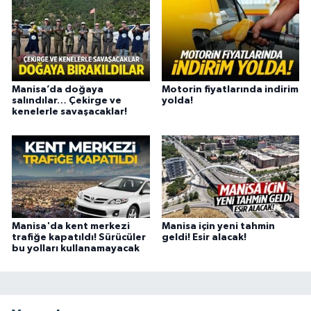
Manisa’da doğaya
Motorin fiyatlarında indirim
salındılar… Çekirge ve
yolda!
kenelerle savaşacaklar!
Manisa'da kent merkezi
Manisa için yeni tahmin
trafiğe kapatıldı! Sürücüler
geldi! Esir alacak!
bu yolları kullanamayacak