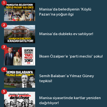
1
Manisa’da belediyenin ‘Köylü
Pazarı’na yoğun ilgi
2
Manisa’da dubleks ev satılıyor!
3
İlksen Özalper’e ‘parti meclisi’ şoku!
4
Semih Balaban'a Yılmaz Güney
tepkisi!
5
Manisa siyasetinde kartlar yeniden
dağıtılıyor!