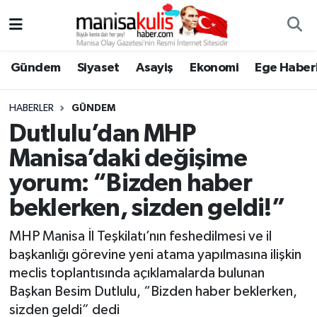
Asayiş
Yunusemre Nöbetçi Eczaneler
Gündem
Siyaset
Asayiş
Ekonomi
Ege Haberl
Ege Haberleri
Yunusemre Hava Durumu
HABERLER
GÜNDEM
Ekonomi
Yunusemre Trafik Yoğunluk Haritası
Dutlulu’dan MHP
Manisa’daki değişime
Genel
Süper Lig Puan Durumu ve Fikstür
yorum: “Bizden haber
Gündem
Tüm Manşetler
beklerken, sizden geldi!”
Resmi İlan
Son Dakika Haberleri
MHP Manisa İl Teşkilatı’nın feshedilmesi ve il
başkanlığı görevine yeni atama yapılmasına ilişkin
Siyaset
Haber Arşivi
meclis toplantısında açıklamalarda bulunan
Başkan Besim Dutlulu, “Bizden haber beklerken,
Spor
sizden geldi” dedi