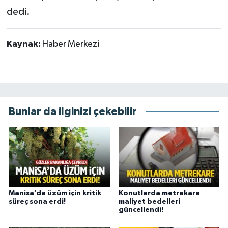
dedi.
Kaynak:
Haber Merkezi
Bunlar da ilginizi çekebilir
Manisa’da üzüm için kritik
Konutlarda metrekare
süreç sona erdi!
maliyet bedelleri
güncellendi!