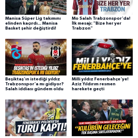
Manisa Süper Lig takımını
Mo Salah Trabzonspor'da!
elinden kaçırdı... Manisa
İlk mesajı: "Bize her yer
Basket şehir değiştirdi!
Trabzon"
Beşiktaş'ın istediği yıldız
Milli yıldız Fenerbahçe'ye!
Trabzonspor'a mı gidiyor?
Aziz Yıldırım resmen
Salah iddiası gündem oldu
harekete geçti