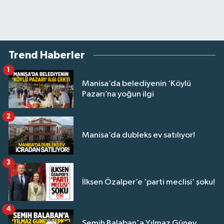
Trend Haberler
1
Manisa’da belediyenin ‘Köylü
Pazarı’na yoğun ilgi
2
Manisa’da dubleks ev satılıyor!
3
İlksen Özalper’e ‘parti meclisi’ şoku!
4
Semih Balaban'a Yılmaz Güney