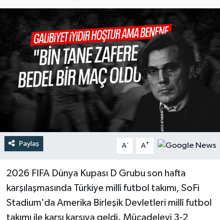
Türkiye
Yaşam
Paylaş
-
+
A
A
2026 FIFA Dünya Kupası D Grubu son hafta
karşılaşmasında Türkiye millî futbol takımı, SoFi
Stadium'da Amerika Birleşik Devletleri millî futbol
takımı ile karşı karşıya geldi. Mücadeleyi 3-2