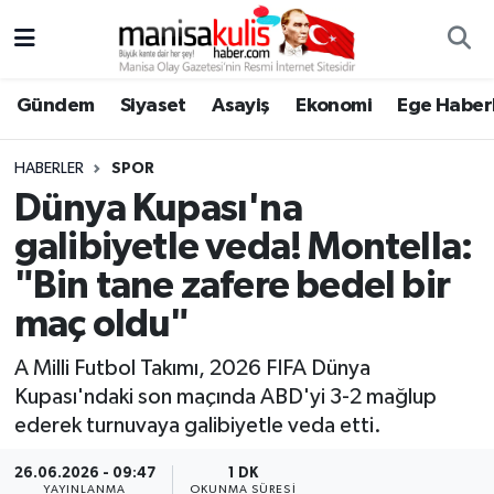
Asayiş
Yunusemre Nöbetçi Eczaneler
Gündem
Siyaset
Asayiş
Ekonomi
Ege Haberl
Ege Haberleri
Yunusemre Hava Durumu
HABERLER
SPOR
Ekonomi
Yunusemre Trafik Yoğunluk Haritası
Dünya Kupası'na
galibiyetle veda! Montella:
Genel
Süper Lig Puan Durumu ve Fikstür
"Bin tane zafere bedel bir
Gündem
Tüm Manşetler
maç oldu"
Resmi İlan
Son Dakika Haberleri
A Milli Futbol Takımı, 2026 FIFA Dünya
Kupası'ndaki son maçında ABD'yi 3-2 mağlup
Siyaset
Haber Arşivi
ederek turnuvaya galibiyetle veda etti.
26.06.2026 - 09:47
1 DK
Spor
YAYINLANMA
OKUNMA SÜRESI