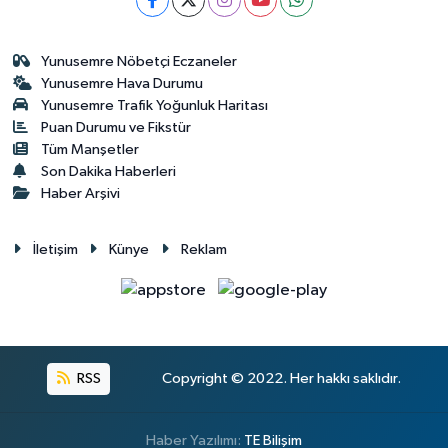
Yunusemre Nöbetçi Eczaneler
Yunusemre Hava Durumu
Yunusemre Trafik Yoğunluk Haritası
Puan Durumu ve Fikstür
Tüm Manşetler
Son Dakika Haberleri
Haber Arşivi
İletişim
Künye
Reklam
RSS
Copyright © 2022. Her hakkı saklıdır.
Haber Yazılımı:
TE Bilişim