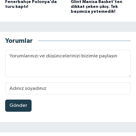
Fenerbahçe Polonya’da
Glint Manisa Basket’ten
turu kaptı!
dikkat çeken çıkış: Tek
başımıza yetemedik!
Yorumlar
Gönder