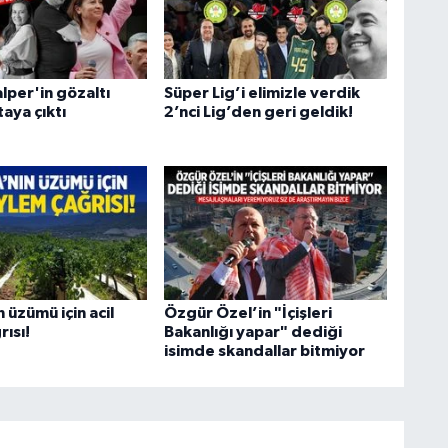
lper'in gözaltı
Süper Lig’i elimizle verdik
aya çıktı
2’nci Lig’den geri geldik!
 üzümü için acil
Özgür Özel’in "İçişleri
ısı!
Bakanlığı yapar" dediği
isimde skandallar bitmiyor