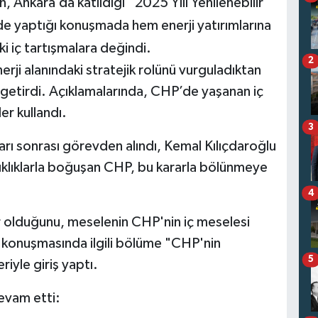
nkara’da katıldığı “2025 Yılı Yenilenebilir
”nde yaptığı konuşmada hem enerji yatırımlarına
 iç tartışmalara değindi.
2
ji alanındaki stratejik rolünü vurguladıktan
etirdi. Açıklamalarında, CHP’de yaşanan iç
er kullandı.
3
arı sonrası görevden alındı, Kemal Kılıçdaroğlu
ıklıklarla boğuşan CHP, bu kararla bölünmeye
4
ar olduğunu, meselenin CHP'nin iç meselesi
, konuşmasında ilgili bölüme "CHP'nin
5
iyle giriş yaptı.
evam etti: