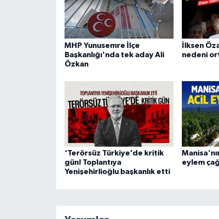
MHP Yunusemre İlçe
İlksen Öza
Başkanlığı'nda tek aday Ali
nedeni ort
Özkan
‘Terörsüz Türkiye’de kritik
Manisa'nın
gün! Toplantıya
eylem çağr
Yenişehirlioğlu başkanlık etti