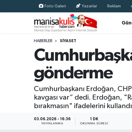
Foto Galeri
Yazarlar
Reklam
Asayiş
Yunusemre Nöbetçi Eczaneler
Gün
Ege Haberleri
Yunusemre Hava Durumu
HABERLER
SIYASET
Cumhurbaşka
Ekonomi
Yunusemre Trafik Yoğunluk Haritası
gönderme
Genel
Süper Lig Puan Durumu ve Fikstür
Gündem
Tüm Manşetler
Cumhurbaşkanı Erdoğan, CHP’d
kavgası var” dedi. Erdoğan, "R
Resmi İlan
Son Dakika Haberleri
bırakmasın" ifadelerini kullandı
Siyaset
Haber Arşivi
03.06.2026 - 16:36
1 DK
YAYINLANMA
OKUNMA SÜRESI
Spor