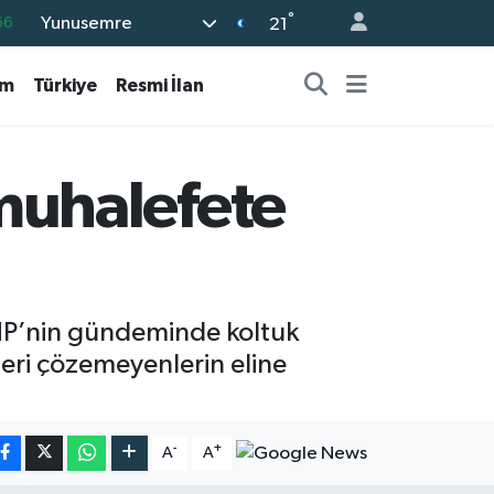
°
Yunusemre
66
21
05
am
Türkiye
Resmi İlan
18
22
54
uhalefete
11
HP’nin gündeminde koltuk
eri çözemeyenlerin eline
-
+
A
A