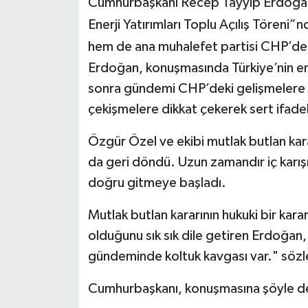
Cumhurbaşkanı Recep Tayyip Erdoğan, A
Enerji Yatırımları Toplu Açılış Töreni
hem de ana muhalefet partisi CHP’deki
Erdoğan, konuşmasında Türkiye’nin ener
sonra gündemi CHP’deki gelişmelere g
çekişmelere dikkat çekerek sert ifadel
Özgür Özel ve ekibi mutlak butlan kar
da geri döndü. Uzun zamandır iç karış
doğru gitmeye başladı.
Mutlak butlan kararının hukuki bir kar
olduğunu sık sık dile getiren Erdoğan
gündeminde koltuk kavgası var." sözler
Cumhurbaşkanı, konuşmasına şöyle d