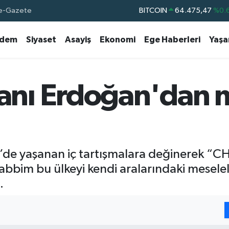
e-Gazete
BITCOIN
64.475,47
%0.
DOLAR
47,5971
%0.
dem
Siyaset
Asayiş
Ekonomi
Ege Haberleri
Yaş
EURO
55,1336
%0.
STERLİN
64,2534
%0.
GRAM ALTIN
6527.85
%0.
nı Erdoğan'dan m
BİST100
13.703
%
e yaşanan iç tartışmalara değinerek “C
abbim bu ülkeyi kendi aralarındaki meselel
.