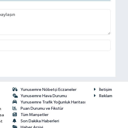
Yunusemre Nöbetçi Eczaneler
İletişim
Yunusemre Hava Durumu
Reklam
Yunusemre Trafik Yoğunluk Haritası
Puan Durumu ve Fikstür
n
Tüm Manşetler
isa
Son Dakika Haberleri
et
Haber Arşivi