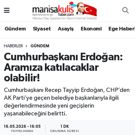
Asayiş
Yunusemre Nöbetçi Eczaneler
Gündem
Siyaset
Asayiş
Ekonomi
Ege Haberl
Ege Haberleri
Yunusemre Hava Durumu
HABERLER
GÜNDEM
Ekonomi
Yunusemre Trafik Yoğunluk Haritası
Cumhurbaşkanı Erdoğan:
Aramıza katılacaklar
Genel
Süper Lig Puan Durumu ve Fikstür
olabilir!
Gündem
Tüm Manşetler
Cumhurbaşkanı Recep Tayyip Erdoğan, CHP’den
AK Parti’ye geçen belediye başkanlarıyla ilgili
Resmi İlan
Son Dakika Haberleri
değerlendirmesinde yeni geçişlerin
yaşanabileceğini belirtti.
Siyaset
Haber Arşivi
16.05.2026 - 16:05
1 DK
Spor
YAYINLANMA
OKUNMA SÜRESI