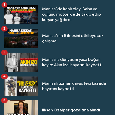
1
Manisa'da kanlı olay! Baba ve
oğlunu motosikletle takip edip
kurşun yağdırdı
2
Manisa'nın 6 ilçesini etkileyecek
çalışma
3
Manisa iş dünyasını yasa boğan
kayıp: Akın İzci hayatını kaybetti
4
Manisalı uzman çavuş feci kazada
hayatını kaybetti
5
İlksen Özalper gözaltına alındı