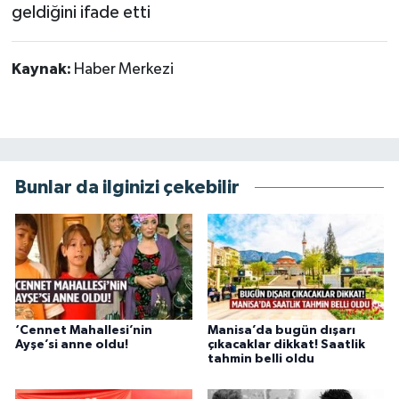
geldiğini ifade etti
Kaynak:
Haber Merkezi
Bunlar da ilginizi çekebilir
‘Cennet Mahallesi’nin
Manisa’da bugün dışarı
Ayşe’si anne oldu!
çıkacaklar dikkat! Saatlik
tahmin belli oldu