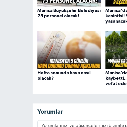
Manisa Büyükşehir Belediyesi
Manisa'da
75 personel alacak!
kesintisi! 
yaşanaca
Hafta sonunda hava nasıl
Manisa’da 
olacak?
kaybetti.
vefat ede
Yorumlar