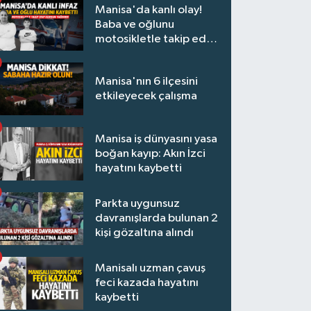
Manisa'da kanlı olay!
Baba ve oğlunu
motosikletle takip edip
kurşun yağdırdı
Manisa'nın 6 ilçesini
etkileyecek çalışma
Manisa iş dünyasını yasa
boğan kayıp: Akın İzci
hayatını kaybetti
Parkta uygunsuz
davranışlarda bulunan 2
kişi gözaltına alındı
Manisalı uzman çavuş
feci kazada hayatını
kaybetti