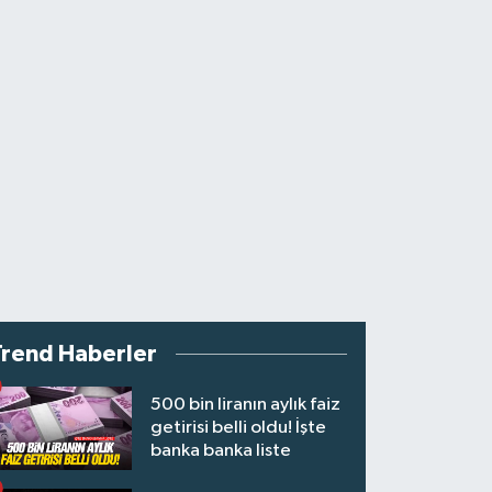
Trend Haberler
500 bin liranın aylık faiz
getirisi belli oldu! İşte
banka banka liste