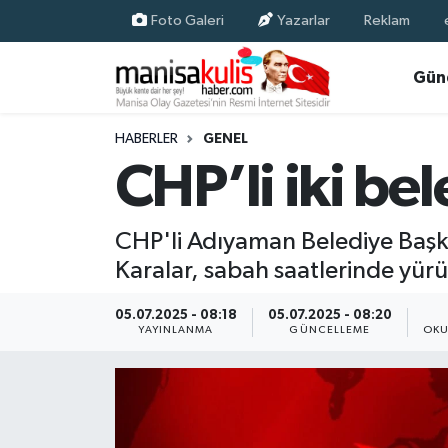
Foto Galeri
Yazarlar
Reklam
Asayiş
Yunusemre Nöbetçi Eczaneler
Gün
Ege Haberleri
Yunusemre Hava Durumu
HABERLER
GENEL
CHP’li iki be
Ekonomi
Yunusemre Trafik Yoğunluk Haritası
Genel
Süper Lig Puan Durumu ve Fikstür
CHP'li Adıyaman Belediye Başk
Karalar, sabah saatlerinde yür
Gündem
Tüm Manşetler
05.07.2025 - 08:18
05.07.2025 - 08:20
Resmi İlan
Son Dakika Haberleri
YAYINLANMA
GÜNCELLEME
OKU
Siyaset
Haber Arşivi
Spor