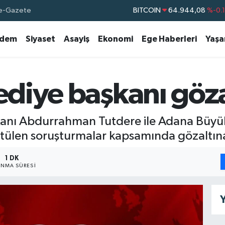
e-Gazete
BITCOIN
64.944,08
%-0.
DOLAR
47,7436
%0.
dem
Siyaset
Asayiş
Ekonomi
Ege Haberleri
Yaş
EURO
55,2510
%0.
STERLİN
64,4811
%0.
GRAM ALTIN
6660.55
%0.
lediye başkanı göza
BİST100
13.779
%-
anı Abdurrahman Tutdere ile Adana Büyük
ütülen soruşturmalar kapsamında gözaltına
1 DK
NMA SÜRESI
Y