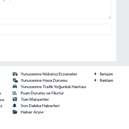
Yunusemre Nöbetçi Eczaneler
İletişim
Yunusemre Hava Durumu
Reklam
Yunusemre Trafik Yoğunluk Haritası
Puan Durumu ve Fikstür
n
Tüm Manşetler
isa
Son Dakika Haberleri
et
Haber Arşivi