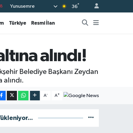
°
Yunusemre
18
36
18
am
Türkiye
Resmi İlan
32
38
03
ltına alındı!
14
şehir Belediye Başkanı Zeydan
 alındı.
-
+
A
A
ükleniyor...