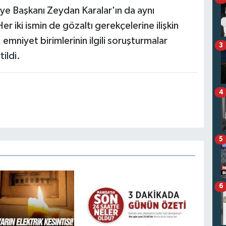
e Başkanı Zeydan Karalar'ın da aynı
Her iki ismin de gözaltı gerekçelerine ilişkin
emniyet birimlerinin ilgili soruşturmalar
3
ildi.
4
5
6