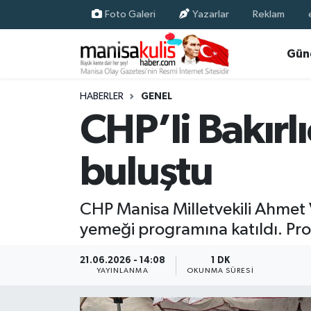
Foto Galeri
Yazarlar
Reklam
Asayiş
Yunusemre Nöbetçi Eczaneler
Gün
Ege Haberleri
Yunusemre Hava Durumu
HABERLER
GENEL
CHP’li Bakırl
Ekonomi
Yunusemre Trafik Yoğunluk Haritası
buluştu
Genel
Süper Lig Puan Durumu ve Fikstür
Gündem
Tüm Manşetler
CHP Manisa Milletvekili Ahmet 
yemeği programına katıldı. Prog
Resmi İlan
Son Dakika Haberleri
21.06.2026 - 14:08
1 DK
Siyaset
Haber Arşivi
YAYINLANMA
OKUNMA SÜRESI
Spor