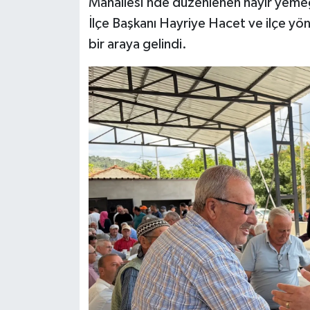
Mahallesi’nde düzenlenen hayır yemeğ
İlçe Başkanı Hayriye Hacet ve ilçe yönet
bir araya gelindi.