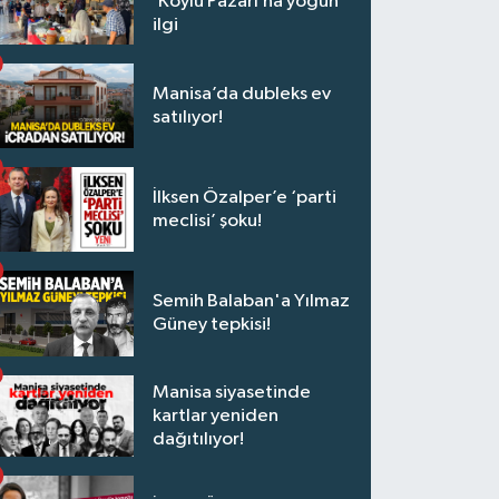
‘Köylü Pazarı’na yoğun
ilgi
Manisa’da dubleks ev
satılıyor!
İlksen Özalper’e ‘parti
meclisi’ şoku!
Semih Balaban'a Yılmaz
Güney tepkisi!
Manisa siyasetinde
kartlar yeniden
dağıtılıyor!