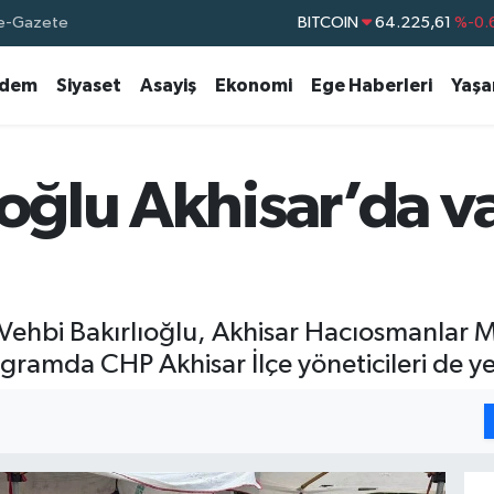
e-Gazete
DOLAR
47,7143
%0.
EURO
55,0317
%-0.
dem
Siyaset
Asayiş
Ekonomi
Ege Haberleri
Yaş
STERLİN
64,2463
%0.
GRAM ALTIN
6510.40
%0.
BİST100
13.799
%
ıoğlu Akhisar’da v
BITCOIN
64.225,61
%-0.
Vehbi Bakırlıoğlu, Akhisar Hacıosmanlar 
ramda CHP Akhisar İlçe yöneticileri de yer