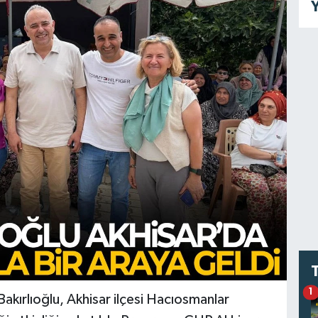
Y
1
akırlıoğlu, Akhisar ilçesi Hacıosmanlar