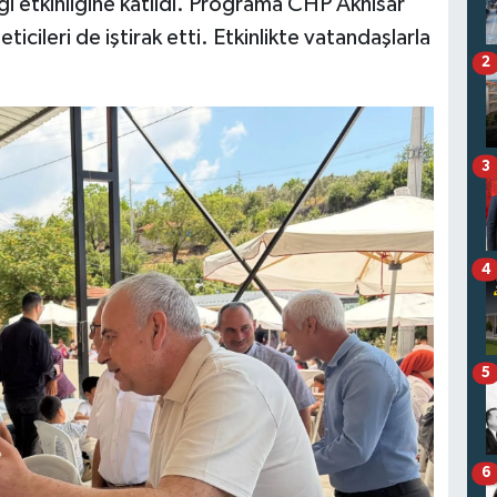
i etkinliğine katıldı. Programa CHP Akhisar
icileri de iştirak etti. Etkinlikte vatandaşlarla
2
3
4
5
6