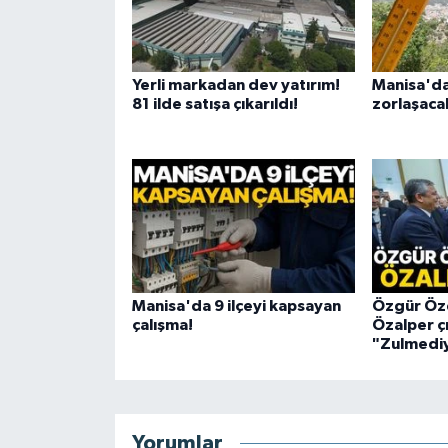
Yerli markadan dev yatırım!
Manisa'da
81 ilde satışa çıkarıldı!
zorlaşaca
Manisa'da 9 ilçeyi kapsayan
Özgür Öze
çalışma!
Özalper çı
"Zulmediy
Yorumlar