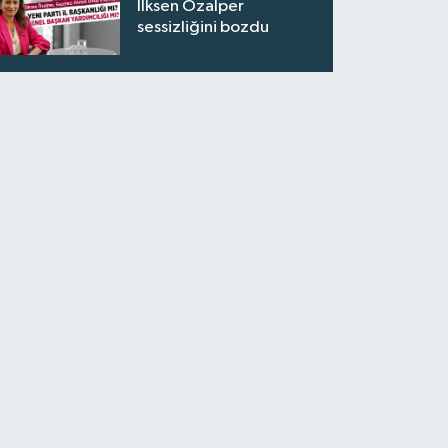
İlksen Özalper
sessizliğini bozdu