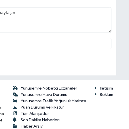
Yunusemre Nöbetçi Eczaneler
İletişim
Yunusemre Hava Durumu
Reklam
Yunusemre Trafik Yoğunluk Haritası
Puan Durumu ve Fikstür
n
Tüm Manşetler
isa
Son Dakika Haberleri
et
Haber Arşivi