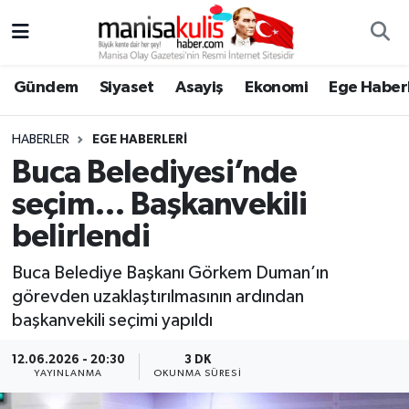
Asayiş
Yunusemre Nöbetçi Eczaneler
Gündem
Siyaset
Asayiş
Ekonomi
Ege Haberl
Ege Haberleri
Yunusemre Hava Durumu
HABERLER
EGE HABERLERI
Ekonomi
Yunusemre Trafik Yoğunluk Haritası
Buca Belediyesi’nde
seçim… Başkanvekili
Genel
Süper Lig Puan Durumu ve Fikstür
belirlendi
Gündem
Tüm Manşetler
Buca Belediye Başkanı Görkem Duman’ın
görevden uzaklaştırılmasının ardından
Resmi İlan
Son Dakika Haberleri
başkanvekili seçimi yapıldı
Siyaset
Haber Arşivi
12.06.2026 - 20:30
3 DK
YAYINLANMA
OKUNMA SÜRESI
Spor