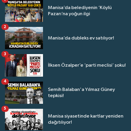
Manisa’da belediyenin ‘Köylü
Pazarı’na yoğun ilgi
2
Manisa’da dubleks ev satılıyor!
3
İlksen Özalper’e ‘parti meclisi’ şoku!
4
Semih Balaban'a Yılmaz Güney
tepkisi!
5
Manisa siyasetinde kartlar yeniden
dağıtılıyor!