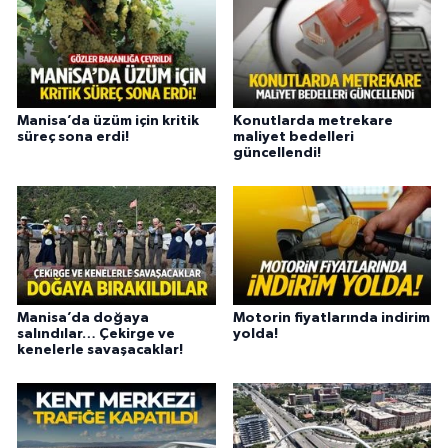
Manisa’da üzüm için kritik
Konutlarda metrekare
süreç sona erdi!
maliyet bedelleri
güncellendi!
Manisa’da doğaya
Motorin fiyatlarında indirim
salındılar… Çekirge ve
yolda!
kenelerle savaşacaklar!