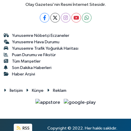
Olay Gazetesi'nin Resmi İnternet Sitesidir.
Yunusemre Nöbetçi Eczaneler
Yunusemre Hava Durumu
Yunusemre Trafik Yoğunluk Haritası
Puan Durumu ve Fikstür
Tüm Manşetler
Son Dakika Haberleri
Haber Arşivi
İletişim
Künye
Reklam
RSS
Copyright © 2022. Her hakkı saklıdır.