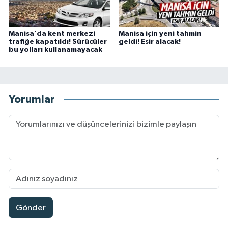
Manisa'da kent merkezi
Manisa için yeni tahmin
trafiğe kapatıldı! Sürücüler
geldi! Esir alacak!
bu yolları kullanamayacak
Yorumlar
Gönder