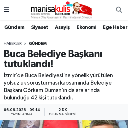
Asayiş
Yunusemre Nöbetçi Eczaneler
Gündem
Siyaset
Asayiş
Ekonomi
Ege Haberl
Ege Haberleri
Yunusemre Hava Durumu
HABERLER
GÜNDEM
Ekonomi
Yunusemre Trafik Yoğunluk Haritası
Buca Belediye Başkanı
tutuklandı!
Genel
Süper Lig Puan Durumu ve Fikstür
İzmir’de Buca Belediyesi’ne yönelik yürütülen
Gündem
Tüm Manşetler
yolsuzluk soruşturması kapsamında Belediye
Başkanı Görkem Duman’ın da aralarında
Resmi İlan
Son Dakika Haberleri
bulunduğu 42 kişi tutuklandı.
Siyaset
Haber Arşivi
06.06.2026 - 09:14
2 DK
YAYINLANMA
OKUNMA SÜRESI
Spor