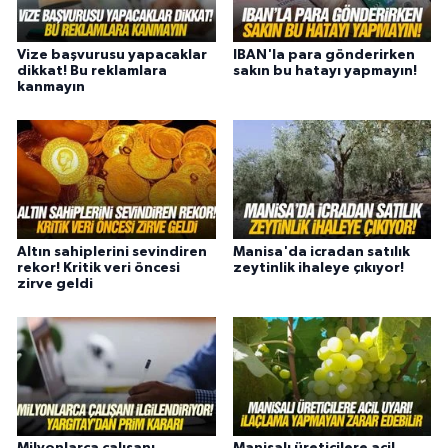
Vize başvurusu yapacaklar
IBAN'la para gönderirken
dikkat! Bu reklamlara
sakın bu hatayı yapmayın!
kanmayın
Altın sahiplerini sevindiren
Manisa'da icradan satılık
rekor! Kritik veri öncesi
zeytinlik ihaleye çıkıyor!
zirve geldi