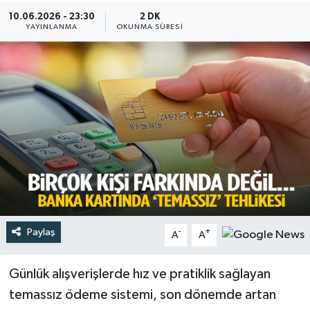
10.06.2026 - 23:30
2 DK
Türkiye
YAYINLANMA
OKUNMA SÜRESI
Yaşam
Paylaş
-
+
A
A
Günlük alışverişlerde hız ve pratiklik sağlayan
temassız ödeme sistemi, son dönemde artan