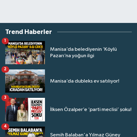
Trend Haberler
1
Manisa’da belediyenin ‘Köylü
Pazarı’na yoğun ilgi
2
Manisa’da dubleks ev satılıyor!
3
İlksen Özalper’e ‘parti meclisi’ şoku!
4
Semih Balaban'a Yılmaz Güney