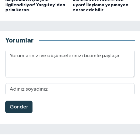
Milyonlarca çalışanı
Manisalı üreticilere acil
ilgilendiriyor! Yargıtay'dan
uyarı! İlaçlama yapmayan
prim kararı
zarar edebilir
Yorumlar
Gönder