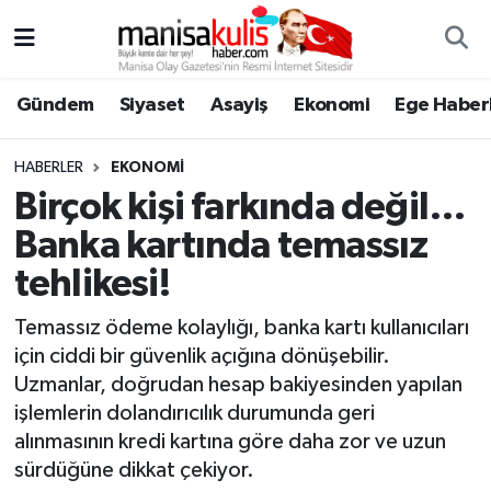
Asayiş
Yunusemre Nöbetçi Eczaneler
Gündem
Siyaset
Asayiş
Ekonomi
Ege Haberl
Ege Haberleri
Yunusemre Hava Durumu
HABERLER
EKONOMI
Ekonomi
Yunusemre Trafik Yoğunluk Haritası
Birçok kişi farkında değil…
Banka kartında temassız
Genel
Süper Lig Puan Durumu ve Fikstür
tehlikesi!
Gündem
Tüm Manşetler
Temassız ödeme kolaylığı, banka kartı kullanıcıları
için ciddi bir güvenlik açığına dönüşebilir.
Resmi İlan
Son Dakika Haberleri
Uzmanlar, doğrudan hesap bakiyesinden yapılan
işlemlerin dolandırıcılık durumunda geri
Siyaset
Haber Arşivi
alınmasının kredi kartına göre daha zor ve uzun
sürdüğüne dikkat çekiyor.
Spor