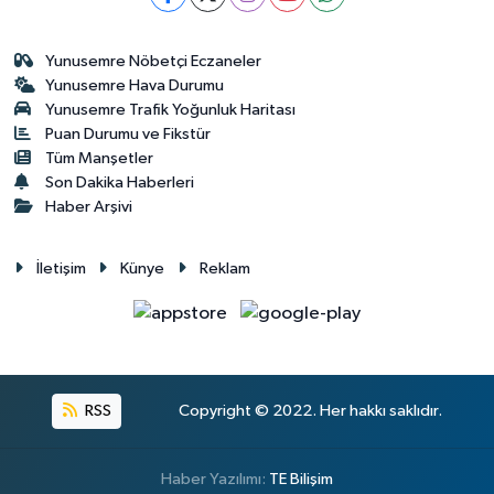
Yunusemre Nöbetçi Eczaneler
Yunusemre Hava Durumu
Yunusemre Trafik Yoğunluk Haritası
Puan Durumu ve Fikstür
Tüm Manşetler
Son Dakika Haberleri
Haber Arşivi
İletişim
Künye
Reklam
RSS
Copyright © 2022. Her hakkı saklıdır.
Haber Yazılımı:
TE Bilişim