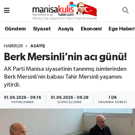
Asayiş
Yunusemre Nöbetçi Eczaneler
Gündem
Siyaset
Asayiş
Ekonomi
Ege Haberl
Ege Haberleri
Yunusemre Hava Durumu
HABERLER
ASAYIŞ
Ekonomi
Yunusemre Trafik Yoğunluk Haritası
Berk Mersinli’nin acı günü!
AK Parti Manisa siyasetinin tanınmış isimlerinden
Genel
Süper Lig Puan Durumu ve Fikstür
Berk Mersinli’nin babası Tahir Mersinli yaşamını
yitirdi.
Gündem
Tüm Manşetler
01.06.2026 - 09:16
01.06.2026 - 09:28
1 DK
Resmi İlan
Son Dakika Haberleri
YAYINLANMA
GÜNCELLEME
OKUNMA SÜRESI
Siyaset
Haber Arşivi
Spor