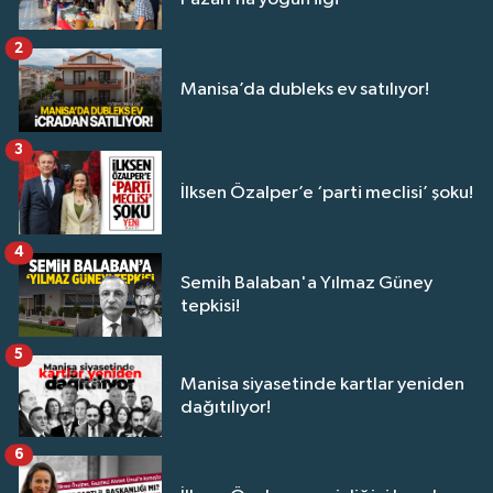
2
Manisa’da dubleks ev satılıyor!
3
İlksen Özalper’e ‘parti meclisi’ şoku!
4
Semih Balaban'a Yılmaz Güney
tepkisi!
5
Manisa siyasetinde kartlar yeniden
dağıtılıyor!
6