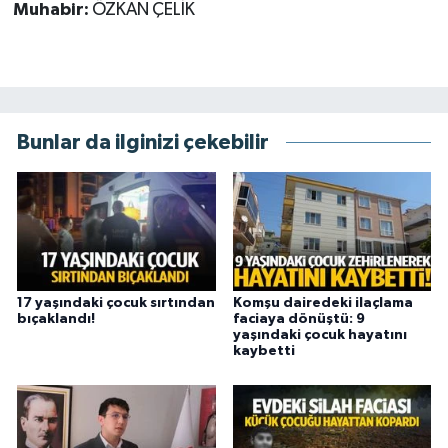
Muhabir:
ÖZKAN ÇELİK
Bunlar da ilginizi çekebilir
17 yaşındaki çocuk sırtından
Komşu dairedeki ilaçlama
bıçaklandı!
faciaya dönüştü: 9
yaşındaki çocuk hayatını
kaybetti