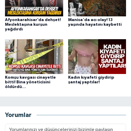
Afyonkarahisar’da dehşet!
Manisa'da acı olay! 13
Meslektaşına kurşun
yaşında hayatını kaybetti
yağdırdı
Komşu kavgası cinayetle
Kadın kıyafeti giydirip
bitti! Bina yöneticisini
şantaj yaptılar!
öldürdü…
Yorumlar