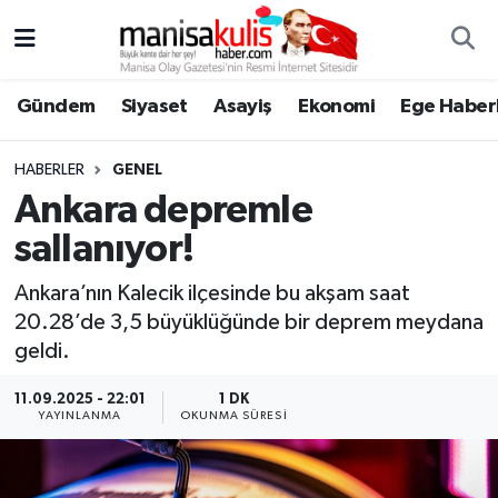
Asayiş
Yunusemre Nöbetçi Eczaneler
Gündem
Siyaset
Asayiş
Ekonomi
Ege Haberl
Ege Haberleri
Yunusemre Hava Durumu
HABERLER
GENEL
Ekonomi
Yunusemre Trafik Yoğunluk Haritası
Ankara depremle
sallanıyor!
Genel
Süper Lig Puan Durumu ve Fikstür
Ankara’nın Kalecik ilçesinde bu akşam saat
Gündem
Tüm Manşetler
20.28’de 3,5 büyüklüğünde bir deprem meydana
geldi.
Resmi İlan
Son Dakika Haberleri
11.09.2025 - 22:01
1 DK
YAYINLANMA
OKUNMA SÜRESI
Siyaset
Haber Arşivi
Spor