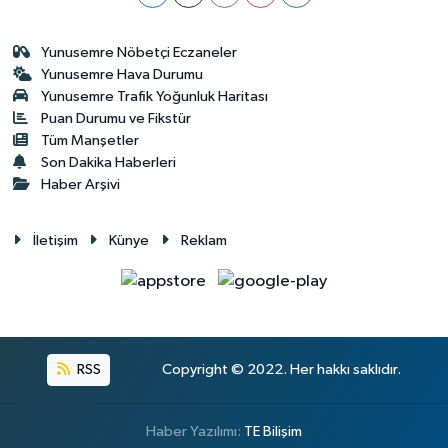
Yunusemre Nöbetçi Eczaneler
Yunusemre Hava Durumu
Yunusemre Trafik Yoğunluk Haritası
Puan Durumu ve Fikstür
Tüm Manşetler
Son Dakika Haberleri
Haber Arşivi
İletişim
Künye
Reklam
RSS
Copyright © 2022. Her hakkı saklıdır.
Haber Yazılımı:
TE Bilişim