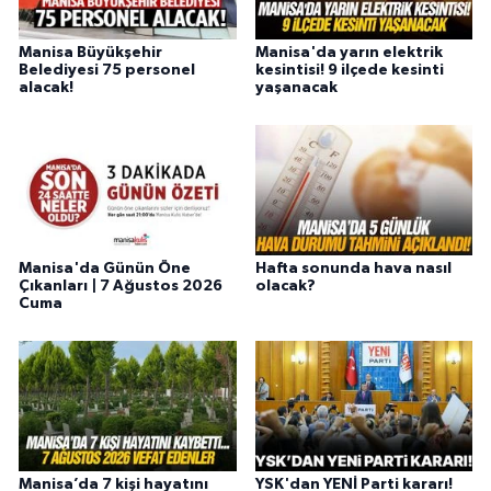
Manisa Büyükşehir
Manisa'da yarın elektrik
Belediyesi 75 personel
kesintisi! 9 ilçede kesinti
alacak!
yaşanacak
Manisa'da Günün Öne
Hafta sonunda hava nasıl
Çıkanları | 7 Ağustos 2026
olacak?
Cuma
Manisa’da 7 kişi hayatını
YSK'dan YENİ Parti kararı!