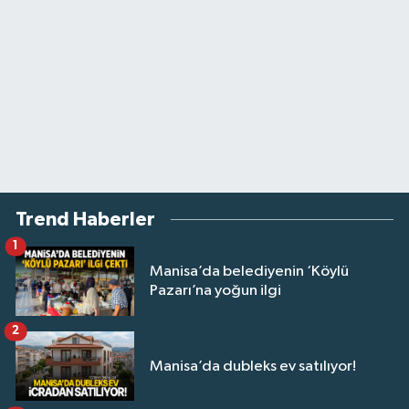
Trend Haberler
1
Manisa’da belediyenin ‘Köylü
Pazarı’na yoğun ilgi
2
Manisa’da dubleks ev satılıyor!