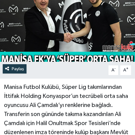
Türkiye
Yaşam
Paylaş
-
+
A
A
Manisa Futbol Kulübü, Süper Lig takımlarından
İttifak Holding Konyaspor’un tecrübeli orta saha
oyuncusu Ali Çamdalı’yı renklerine bağladı.
Transferin son gününde takıma kazandırılan Ali
Çamdalı için Halil Onultmak Spor Tesisleri’nde
düzenlenen imza töreninde kulüp başkanı Mevlüt