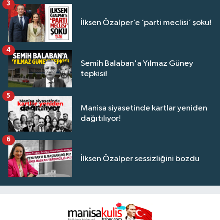
3
İlksen Özalper’e ‘parti meclisi’ şoku!
4
Semih Balaban'a Yılmaz Güney
tepkisi!
5
Manisa siyasetinde kartlar yeniden
dağıtılıyor!
6
İlksen Özalper sessizliğini bozdu