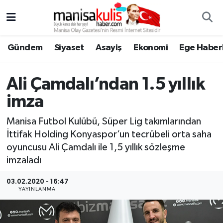
Asayiş
Yunusemre Nöbetçi Eczaneler
Gündem
Siyaset
Asayiş
Ekonomi
Ege Haberl
Ege Haberleri
Yunusemre Hava Durumu
Ali Çamdalı’ndan 1.5 yıllık
Ekonomi
Yunusemre Trafik Yoğunluk Haritası
imza
Genel
Süper Lig Puan Durumu ve Fikstür
Manisa Futbol Kulübü, Süper Lig takımlarından
İttifak Holding Konyaspor’un tecrübeli orta saha
Gündem
Tüm Manşetler
oyuncusu Ali Çamdalı ile 1,5 yıllık sözleşme
imzaladı
Resmi İlan
Son Dakika Haberleri
03.02.2020 - 16:47
Siyaset
Haber Arşivi
YAYINLANMA
Spor