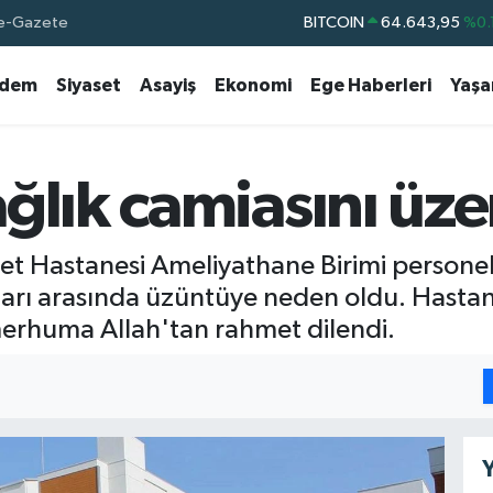
e-Gazete
BITCOIN
64.643,95
%0.
DOLAR
47,6704
dem
Siyaset
Asayiş
Ekonomi
Ege Haberleri
Yaş
EURO
55,0406
%-0.
STERLİN
64,2143
GRAM ALTIN
6500.87
%0.
ğlık camiasını üze
BİST100
13.799
%
et Hastanesi Ameliyathane Birimi personeli
ları arasında üzüntüye neden oldu. Hastan
erhuma Allah'tan rahmet dilendi.
Y