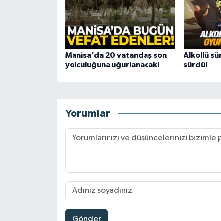
Manisa’da 20 vatandaş son
Alkollü sü
yolculuğuna uğurlanacak!
sürdü!
Yorumlar
Gönder