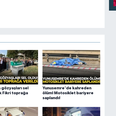
 gözyaşları sel
Yunusemre'de kahreden
k Fikri toprağa
ölüm! Motosiklet bariyere
saplandı!