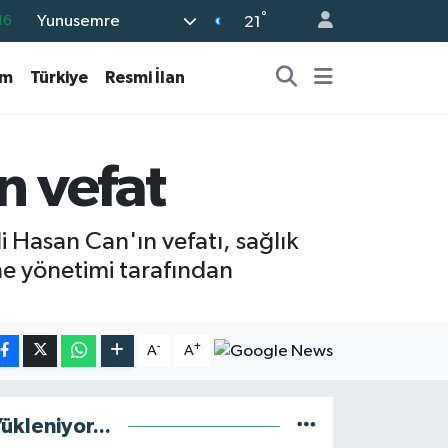
°
Yunusemre
16
21
%0
am
Türkiye
Resmi İlan
08
%0
12
n vefat
70
 Hasan Can'ın vefatı, sağlık
e yönetimi tarafından
-
+
A
A
ükleniyor...