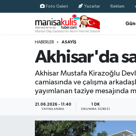
Foto Galeri
Yazarlar
Reklam
Asayiş
Yunusemre Nöbetçi Eczaneler
Gün
Ege Haberleri
Yunusemre Hava Durumu
HABERLER
ASAYIŞ
Akhisar'da sa
Ekonomi
Yunusemre Trafik Yoğunluk Haritası
Genel
Süper Lig Puan Durumu ve Fikstür
Akhisar Mustafa Kirazoğlu Devl
camiasında ve çalışma arkadaş
Gündem
Tüm Manşetler
yayımlanan taziye mesajında m
Resmi İlan
Son Dakika Haberleri
21.06.2026 - 11:40
1 DK
YAYINLANMA
OKUNMA SÜRESI
Siyaset
Haber Arşivi
Spor