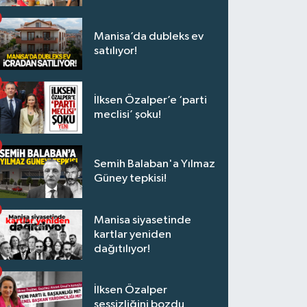
Manisa’da dubleks ev
satılıyor!
İlksen Özalper’e ‘parti
meclisi’ şoku!
Semih Balaban'a Yılmaz
Güney tepkisi!
Manisa siyasetinde
kartlar yeniden
dağıtılıyor!
İlksen Özalper
sessizliğini bozdu