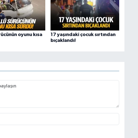
rücünün oyunu kısa
17 yaşındaki çocuk sırtından
bıçaklandı!