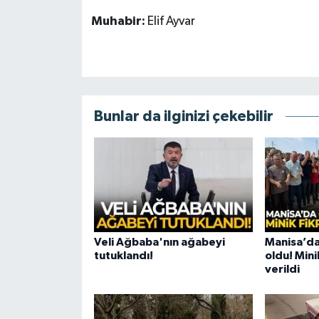
Muhabir:
Elif Ayvar
Bunlar da ilginizi çekebilir
Veli Ağbaba'nın ağabeyi
Manisa’da
tutuklandı!
oldu! Mini
verildi