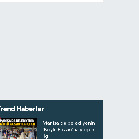
Trend Haberler
Manisa’da belediyenin
‘Köylü Pazarı’na yoğun
ilgi