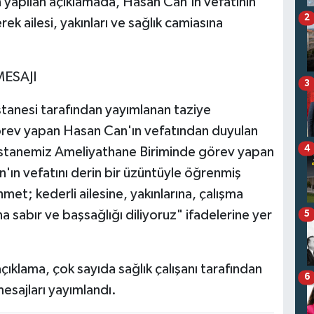
n yapılan açıklamada, Hasan Can'ın vefatının
2
rek ailesi, yakınları ve sağlık camiasına
ESAJI
3
tanesi tarafından yayımlanan taziye
örev yapan Hasan Can'ın vefatından duyulan
4
Hastanemiz Ameliyathane Biriminde görev yapan
'ın vefatını derin bir üzüntüyle öğrenmiş
et; kederli ailesine, yakınlarına, çalışma
a sabır ve başsağlığı diliyoruz" ifadelerine yer
5
ıklama, çok sayıda sağlık çalışanı tarafından
6
mesajları yayımlandı.