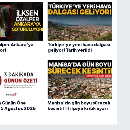
alper Ankara'ya
Türkiye'ye yeni hava dalgası
or!
geliyor! Tarih verildi
a Günün Öne
Manisa'da gün boyu sürecek
 | 5 Ağustos 2026
kesinti! 11 ilçeye kritik uyarı
a