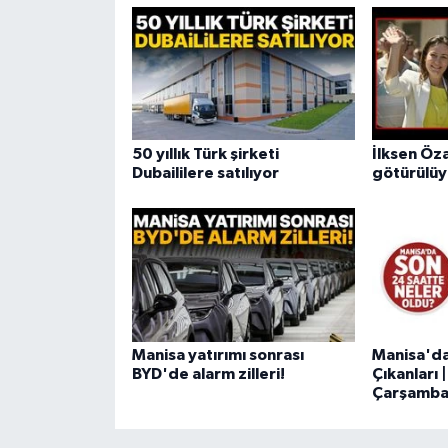
50 yıllık Türk şirketi
İlksen Öz
Dubaililere satılıyor
götürülüy
Manisa yatırımı sonrası
Manisa'd
BYD'de alarm zilleri!
Çıkanları
Çarşamb