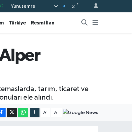
°
Yunusemre
32
21
08
am
Türkiye
Resmi İlan
02
16
54
 Alper
11
temaslarda, tarım, ticaret ve
nuları ele alındı.
-
+
A
A