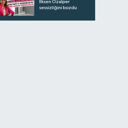
İlksen Özalper
sessizliğini bozdu