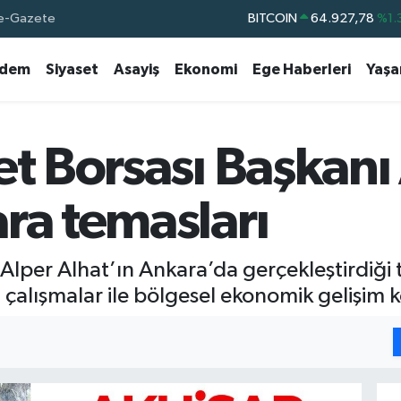
e-Gazete
BITCOIN
64.927,78
%1.
DOLAR
47,5894
%0.
dem
Siyaset
Asayiş
Ekonomi
Ege Haberleri
Yaş
EURO
55,0398
%-0.
STERLİN
64,1581
%0.
GRAM ALTIN
6527.85
%0.
et Borsası Başkanı
BİST100
13.703
%
ra temasları
 Alper Alhat’ın Ankara’da gerçekleştirdiği 
 çalışmalar ile bölgesel ekonomik gelişim ko