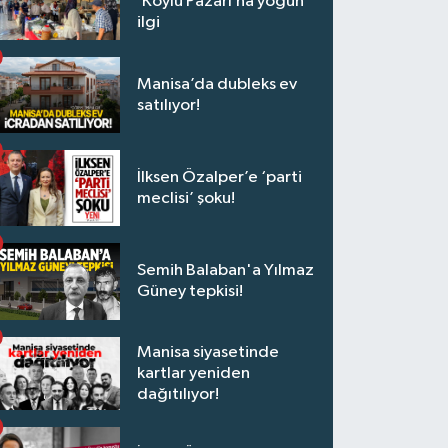
‘Köylü Pazarı’na yoğun
ilgi
Manisa’da dubleks ev
satılıyor!
İlksen Özalper’e ‘parti
meclisi’ şoku!
Semih Balaban'a Yılmaz
Güney tepkisi!
Manisa siyasetinde
kartlar yeniden
dağıtılıyor!