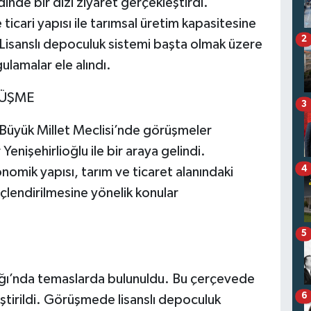
dinde bir dizi ziyaret gerçekleştirdi.
cari yapısı ile tarımsal üretim kapasitesine
2
 Lisanslı depoculuk sistemi başta olmak üzere
ulamalar ele alındı.
RÜŞME
3
Büyük Millet Meclisi’nde görüşmeler
enişehirlioğlu ile bir araya gelindi.
4
mik yapısı, tarım ve ticaret alanındaki
üçlendirilmesine yönelik konular
5
ğı’nda temaslarda bulunuldu. Bu çerçevede
6
irildi. Görüşmede lisanslı depoculuk