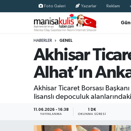
Foto Galeri
Yazarlar
Reklam
Asayiş
Yunusemre Nöbetçi Eczaneler
Gün
Ege Haberleri
Yunusemre Hava Durumu
HABERLER
GENEL
Akhisar Ticar
Ekonomi
Yunusemre Trafik Yoğunluk Haritası
Alhat’ın Anka
Genel
Süper Lig Puan Durumu ve Fikstür
Gündem
Tüm Manşetler
Akhisar Ticaret Borsası Başkanı
lisanslı depoculuk alanlarındaki
Resmi İlan
Son Dakika Haberleri
11.06.2026 - 16:38
1 DK
Siyaset
Haber Arşivi
YAYINLANMA
OKUNMA SÜRESI
Spor