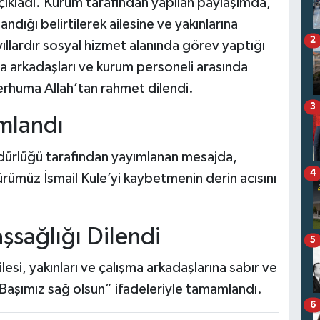
açıkladı. Kurum tarafından yapılan paylaşımda,
andığı belirtilerek ailesine ve yakınlarına
2
ıllardır sosyal hizmet alanında görev yaptığı
şma arkadaşları ve kurum personeli arasında
rhuma Allah’tan rahmet dilendi.
3
ımlandı
üdürlüğü tarafından yayımlanan mesajda,
4
ümüz İsmail Kule’yi kaybetmenin derin acısını
aşsağlığı Dilendi
5
lesi, yakınları ve çalışma arkadaşlarına sabır ve
, “Başımız sağ olsun” ifadeleriyle tamamlandı.
6