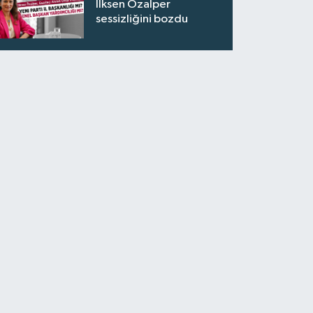
İlksen Özalper
sessizliğini bozdu