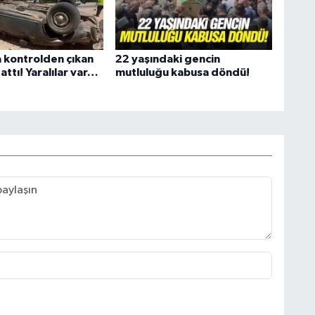
 kontrolden çıkan
22 yaşındaki gencin
 attı! Yaralılar var…
mutluluğu kabusa döndü!