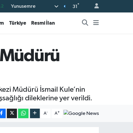
°
Yunusemre
.2
31
17
am
Türkiye
Resmi İlan
27
35
59
i Müdürü
19
kezi Müdürü İsmail Kule’nin
ğlığı dileklerine yer verildi.
-
+
A
A