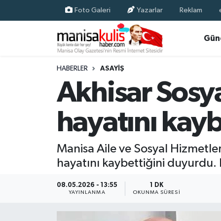
Foto Galeri
Yazarlar
Reklam
Asayiş
Yunusemre Nöbetçi Eczaneler
Gün
Ege Haberleri
Yunusemre Hava Durumu
HABERLER
ASAYIŞ
Akhisar Sosy
Ekonomi
Yunusemre Trafik Yoğunluk Haritası
hayatını kayb
Genel
Süper Lig Puan Durumu ve Fikstür
Gündem
Tüm Manşetler
Manisa Aile ve Sosyal Hizmetle
hayatını kaybettiğini duyurdu. 
Resmi İlan
Son Dakika Haberleri
08.05.2026 - 13:55
1 DK
Siyaset
Haber Arşivi
YAYINLANMA
OKUNMA SÜRESI
Spor