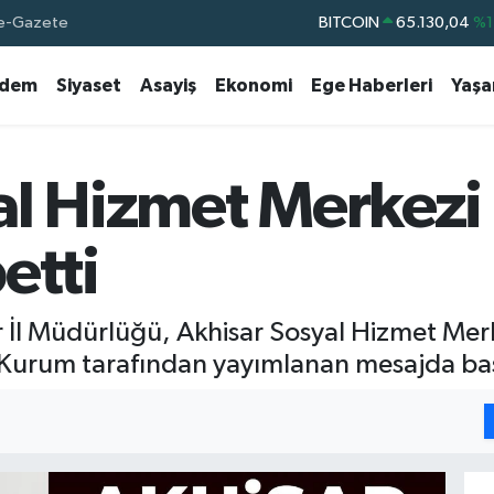
e-Gazete
BITCOIN
65.130,04
%1
DOLAR
47,7106
%0.
dem
Siyaset
Asayiş
Ekonomi
Ege Haberleri
Yaş
EURO
55,1652
%0.
STERLİN
64,4046
%0.
GRAM ALTIN
6648.99
%2.
al Hizmet Merkez
BİST100
13.773
%-
etti
r İl Müdürlüğü, Akhisar Sosyal Hizmet Mer
Kurum tarafından yayımlanan mesajda başsa