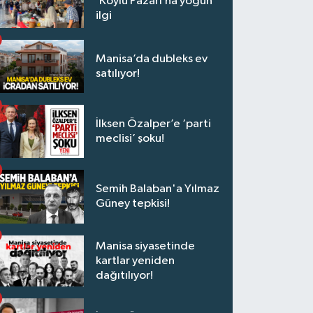
‘Köylü Pazarı’na yoğun
ilgi
Manisa’da dubleks ev
satılıyor!
İlksen Özalper’e ‘parti
meclisi’ şoku!
Semih Balaban'a Yılmaz
Güney tepkisi!
Manisa siyasetinde
kartlar yeniden
dağıtılıyor!