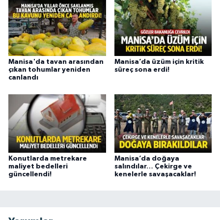
Manisa'da tavan arasından
Manisa’da üzüm için kritik
çıkan tohumlar yeniden
süreç sona erdi!
canlandı
Konutlarda metrekare
Manisa’da doğaya
maliyet bedelleri
salındılar… Çekirge ve
güncellendi!
kenelerle savaşacaklar!