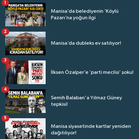
1
Manisa’da belediyenin ‘Köylü
Pazarı’na yoğun ilgi
2
Manisa’da dubleks ev satılıyor!
3
İlksen Özalper’e ‘parti meclisi’ şoku!
4
Semih Balaban'a Yılmaz Güney
tepkisi!
5
Manisa siyasetinde kartlar yeniden
dağıtılıyor!