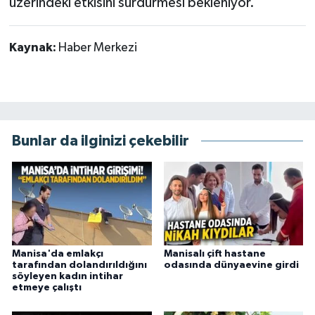
üzerindeki etkisini sürdürmesi bekleniyor.
Kaynak:
Haber Merkezi
Bunlar da ilginizi çekebilir
Manisa'da emlakçı
Manisalı çift hastane
tarafından dolandırıldığını
odasında dünyaevine girdi
söyleyen kadın intihar
etmeye çalıştı