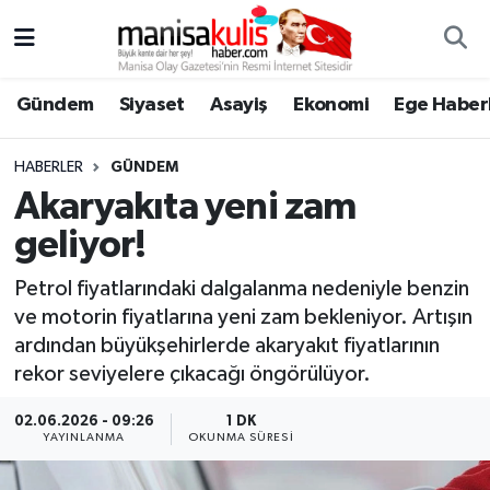
Asayiş
Yunusemre Nöbetçi Eczaneler
Gündem
Siyaset
Asayiş
Ekonomi
Ege Haberl
Ege Haberleri
Yunusemre Hava Durumu
HABERLER
GÜNDEM
Ekonomi
Yunusemre Trafik Yoğunluk Haritası
Akaryakıta yeni zam
geliyor!
Genel
Süper Lig Puan Durumu ve Fikstür
Petrol fiyatlarındaki dalgalanma nedeniyle benzin
Gündem
Tüm Manşetler
ve motorin fiyatlarına yeni zam bekleniyor. Artışın
ardından büyükşehirlerde akaryakıt fiyatlarının
Resmi İlan
Son Dakika Haberleri
rekor seviyelere çıkacağı öngörülüyor.
Siyaset
Haber Arşivi
02.06.2026 - 09:26
1 DK
YAYINLANMA
OKUNMA SÜRESI
Spor