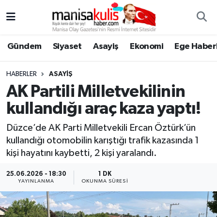
Asayiş
Yunusemre Nöbetçi Eczaneler
Gündem
Siyaset
Asayiş
Ekonomi
Ege Haberl
Ege Haberleri
Yunusemre Hava Durumu
HABERLER
ASAYIŞ
Ekonomi
Yunusemre Trafik Yoğunluk Haritası
AK Partili Milletvekilinin
kullandığı araç kaza yaptı!
Genel
Süper Lig Puan Durumu ve Fikstür
Düzce’de AK Parti Milletvekili Ercan Öztürk’ün
Gündem
Tüm Manşetler
kullandığı otomobilin karıştığı trafik kazasında 1
kişi hayatını kaybetti, 2 kişi yaralandı.
Resmi İlan
Son Dakika Haberleri
25.06.2026 - 18:30
1 DK
YAYINLANMA
OKUNMA SÜRESI
Siyaset
Haber Arşivi
Spor