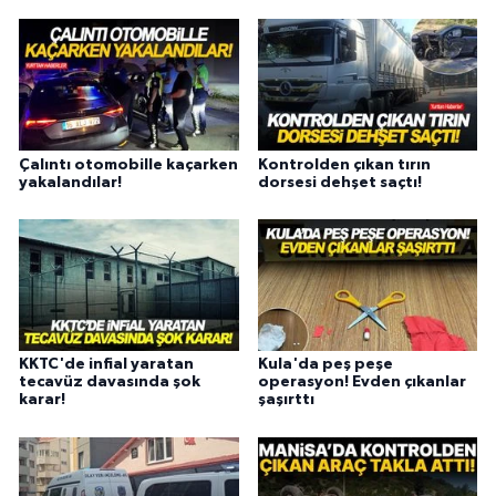
Çalıntı otomobille kaçarken
Kontrolden çıkan tırın
yakalandılar!
dorsesi dehşet saçtı!
KKTC'de infial yaratan
Kula'da peş peşe
tecavüz davasında şok
operasyon! Evden çıkanlar
karar!
şaşırttı