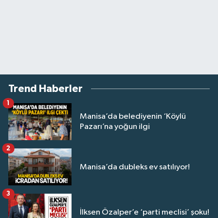
Trend Haberler
1
Manisa’da belediyenin ‘Köylü
Pazarı’na yoğun ilgi
2
Manisa’da dubleks ev satılıyor!
3
İlksen Özalper’e ‘parti meclisi’ şoku!