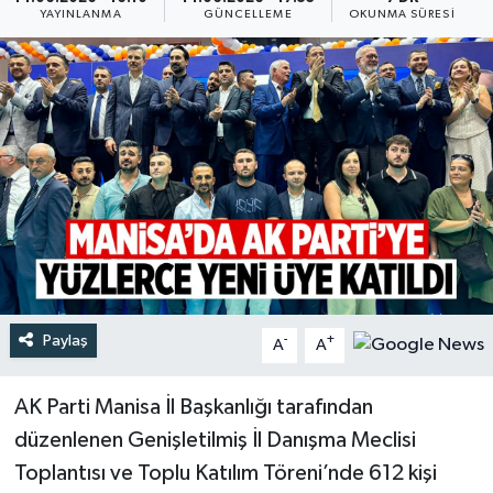
YAYINLANMA
GÜNCELLEME
OKUNMA SÜRESI
Türkiye
Yaşam
Paylaş
-
+
A
A
AK Parti Manisa İl Başkanlığı tarafından
düzenlenen Genişletilmiş İl Danışma Meclisi
Toplantısı ve Toplu Katılım Töreni’nde 612 kişi