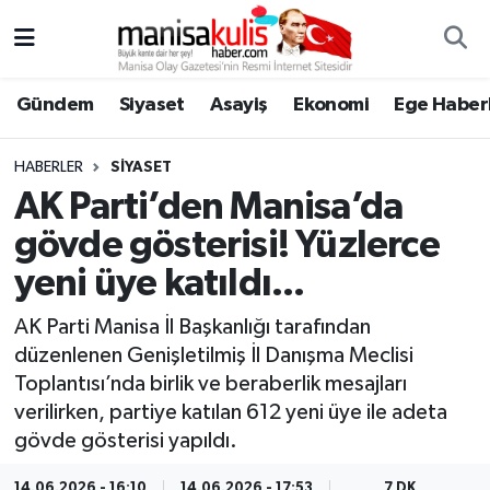
Asayiş
Yunusemre Nöbetçi Eczaneler
Gündem
Siyaset
Asayiş
Ekonomi
Ege Haberl
Ege Haberleri
Yunusemre Hava Durumu
HABERLER
SIYASET
Ekonomi
Yunusemre Trafik Yoğunluk Haritası
AK Parti’den Manisa’da
gövde gösterisi! Yüzlerce
Genel
Süper Lig Puan Durumu ve Fikstür
yeni üye katıldı...
Gündem
Tüm Manşetler
AK Parti Manisa İl Başkanlığı tarafından
düzenlenen Genişletilmiş İl Danışma Meclisi
Resmi İlan
Son Dakika Haberleri
Toplantısı’nda birlik ve beraberlik mesajları
verilirken, partiye katılan 612 yeni üye ile adeta
Siyaset
Haber Arşivi
gövde gösterisi yapıldı.
Spor
14.06.2026 - 16:10
14.06.2026 - 17:53
7 DK