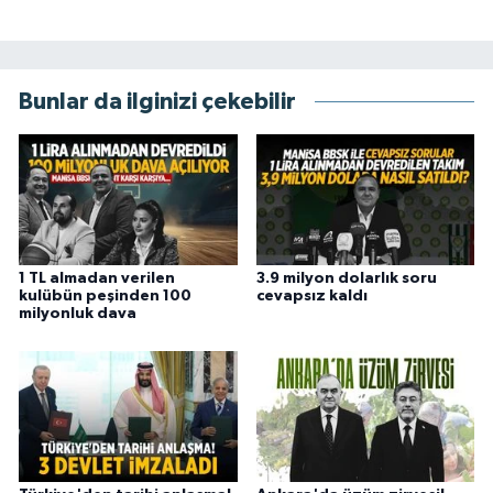
Bunlar da ilginizi çekebilir
1 TL almadan verilen
3.9 milyon dolarlık soru
kulübün peşinden 100
cevapsız kaldı
milyonluk dava