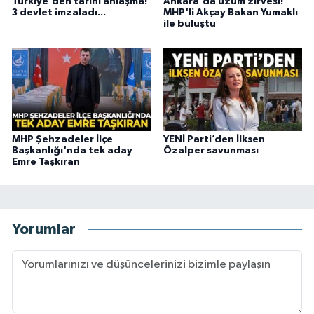
Türkiye'den tarihi anlaşma!
Ankara'da üzüm zirvesi!
3 devlet imzaladı...
MHP'li Akçay Bakan Yumaklı
ile buluştu
MHP Şehzadeler İlçe
YENİ Parti’den İlksen
Başkanlığı'nda tek aday
Özalper savunması
Emre Taşkıran
Yorumlar