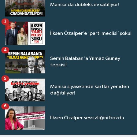
Manisa’da dubleks ev satılıyor!
3
İlksen Özalper’e ‘parti meclisi’ şoku!
4
Semih Balaban'a Yılmaz Güney
tepkisi!
5
Manisa siyasetinde kartlar yeniden
dağıtılıyor!
6
İlksen Özalper sessizliğini bozdu