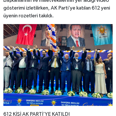
başkanlarının ve milletvekillerinin yer aldığı video
gösterimi izletilirken, AK Parti’ye katılan 612 yeni
üyenin rozetleri takıldı.
612 KİŞİ AK PARTİ’YE KATILDI